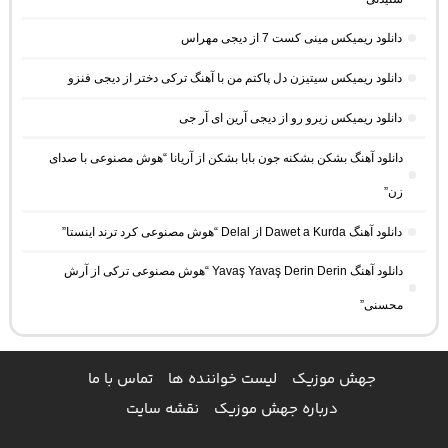
دانلود ریمیکس مینی کست 7 از دیجی مهراس
دانلود ریمیکس سیتیزن دل پاکتم من با آهنگ ترکی دختر از دیجی فنزو
دانلود ریمیکس زیرو رو از دیجی آرین ای آر جی
دانلود آهنگ بشکن بشکنه جون بابا بشکن از آریانا “هوش مصنوعی با صدای
زن”
دانلود آهنگ Dawet a Kurda از Delal “هوش مصنوعی کرد ترند اینستا”
دانلود آهنگ Yavaş Yavaş Derin Derin “هوش مصنوعی ترکی از آرش
محسنی”
جهش موزیک
لیست خواننده ها
تماس با ما
درباره جهش موزیک
نقشه سایت