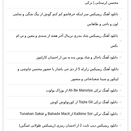
محسن لرستانی | ترکی
دانلود آهنگ ریمیکس سر اینکه حرفاشو کم کنم گوش از بیگ شگی و سامی
لون و ناجی و طاهاس
دانلود آهنگ ریمیکس شاد بندری تریبال آخر هفته از سندی و معین و تی ام
بکس
دانلود آهنگ باحال و شاد بوس بده به من از احسان کاراموز
دانلود آهنگ ریمیکس زلزله 5 از دی جی یاشار با حضور محسن چاوشی و
اپیکور و سینا شعبانخانی و منصور
دانلود آهنگ ترکی Ah Be Manolya از بوراک بولوت
دانلود آهنگ ترکی Topla Git از کورتولوش کوش
دانلود آهنگ ترکی Kalbine Sor از Bahadır Macit و Tunahan Sakar
دانلود ریمیکس دیپ نایت 2 از احسان رمزی (ریمیکس طولانی غمگین)