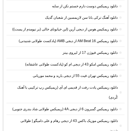
دانلود ریمیکس دوست دارم خستم نکن از سایه
دانلود آهنگ ترکی بانا سن لازیمسین از شعبان گدیک
دانلود ریمکیس هوس از دیجی آرین (این خیابونای خالی (بر نیومدم از پست))
دانلود ریمیکس AM Beat 16 از دیجی AMB (پادکست طولانی شنیدنی)
دانلود ریمیکس فیوژن 17 از لیروی بیتز
دانلود ریمیکس امکو 43 از دیجی ام کو (پادکست طولانی عاشقانه)
دانلود ریمیکس تهران فیت 55 از دیجی باربد و محمد موریانی
دانلود ریمیکس یادت رفت از قدیمی ای آی (ریمیکس رپ ترکیبی با آهنک
کُردی)
دانلود ریمیکس گمبرون 6 از دیجی 4A (ریمیکس طولانی شاد بندری جنوبی)
دانلود ریمیکس موزیک باکس 43 از دیجی رهام و علی دامیگو | طولانی
شنیدنی