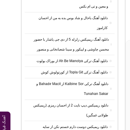
و معین و تی ام بکس
دانلود آهنگ باحال و شاد بوس بده به من از احسان
کاراموز
دانلود آهنگ ریمیکس زلزله 5 از دی جی یاشار با حضور
محسن چاوشی و اپیکور و سینا شعبانخانی و منصور
دانلود آهنگ ترکی Ah Be Manolya از بوراک بولوت
دانلود آهنگ ترکی Topla Git از کورتولوش کوش
دانلود آهنگ ترکی Kalbine Sor از Bahadır Macit و
Tunahan Sakar
دانلود ریمیکس دیپ نایت 2 از احسان رمزی (ریمیکس
طولانی غمگین)
آهنگ قبلی
دانلود ریمیکس دوست دارم خستم نکن از سایه