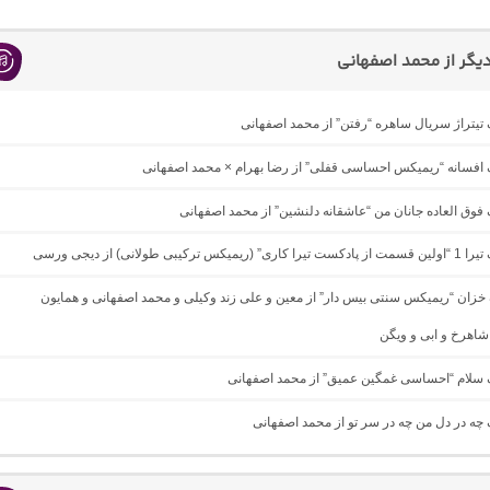
گر از محمد اصفهانی
گ تیتراژ سریال ساهره “رفتن” از محمد اصفهانی
گ افسانه “ریمیکس احساسی قفلی” از رضا بهرام × محمد اصفهانی
گ فوق العاده جانان من “عاشقانه دلنشین” از محمد اصفهانی
س ترکیبی طولانی) از دیجی ورسی
گ خزان “ریمیکس سنتی بیس دار” از معین و علی زند وکیلی و محمد اصفهانی و همایون
اهرخ و ابی و ویگن
نگ سلام “احساسی غمگین عمیق” از محمد اصفهانی
گ چه در دل من چه در سر تو از محمد اصفهانی