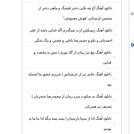
دانلود آهنگ آخ چه بلایی دختر قشنگ و ماهی دختر از
ه
محسن لرستانی “هوش مصنوعی”
دانلود آهنگ ریمیکس ازت نمیگذرم اگه خدایی باشه از علی
احمدیانی و تتلو و حمیدرضا بابایی و حصین و بیگ شگی
D
دانلود آهنگ تیغ تیز زمان از گاد پوری | دیس به ملتفت و
فدایی
دانلود آهنگ عادی نی از عرشیاس | عزیزم عشق ما اشتباه
بود
دانلود آهنگ به سکوت سرد زمان از محمدرضا شجریان |
تصنیف بی همزبان
دانلود آهنگ ادا از سینا پارسیان | بسه بسه دیگه ادا نیا ما بد
بودیم