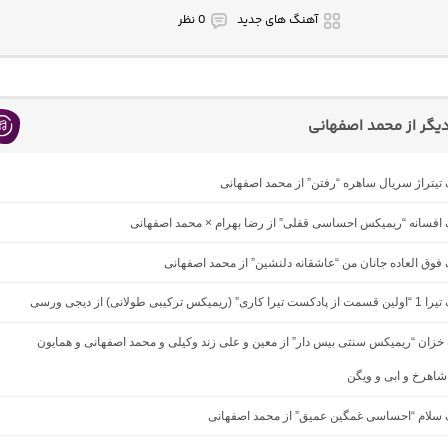
آهنگ های جدید
0 نظر
گر از محمد اصفهانی
گ تیتراژ سریال ساهره “رفتن” از محمد اصفهانی
گ افسانه “ریمیکس احساسی قفلی” از رضا بهرام × محمد اصفهانی
گ فوق العاده جانان من “عاشقانه دلنشین” از محمد اصفهانی
س ترکیبی طولانی) از دیجی ورسی
گ خزان “ریمیکس سنتی بیس دار” از معین و علی زند وکیلی و محمد اصفهانی و همایون
اهرخ و ابی و ویگن
نگ سلام “احساسی غمگین عمیق” از محمد اصفهانی