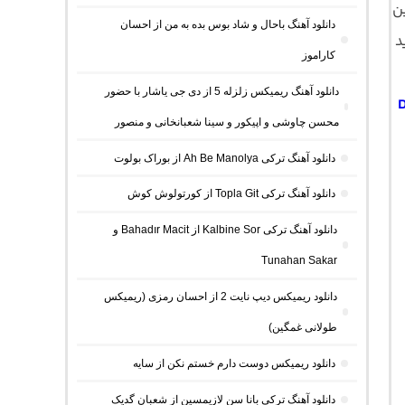
ن
دانلود آهنگ باحال و شاد بوس بده به من از احسان
د
کاراموز
دانلود آهنگ ریمیکس زلزله 5 از دی جی یاشار با حضور
D
محسن چاوشی و اپیکور و سینا شعبانخانی و منصور
دانلود آهنگ ترکی Ah Be Manolya از بوراک بولوت
دانلود آهنگ ترکی Topla Git از کورتولوش کوش
دانلود آهنگ ترکی Kalbine Sor از Bahadır Macit و
Tunahan Sakar
دانلود ریمیکس دیپ نایت 2 از احسان رمزی (ریمیکس
طولانی غمگین)
دانلود ریمیکس دوست دارم خستم نکن از سایه
دانلود آهنگ ترکی بانا سن لازیمسین از شعبان گدیک