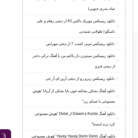
شاد بندری جنوبی)
دانلود ریمیکس موزیک باکس 43 از دیجی رهام و علی
دامیگو | طولانی شنیدنی
دانلود ریمیکس مینی کست 7 از دیجی مهراس
دانلود ریمیکس سیتیزن دل پاکتم من با آهنگ ترکی دختر
از دیجی فنزو
دانلود ریمیکس زیرو رو از دیجی آرین ای آر جی
دانلود آهنگ بشکن بشکنه جون بابا بشکن از آریانا “هوش
مصنوعی با صدای زن”
دانلود آهنگ Dawet a Kurda از Delal “هوش مصنوعی
کرد ترند اینستا”
دانلود آهنگ Yavaş Yavaş Derin Derin “هوش مصنوعی