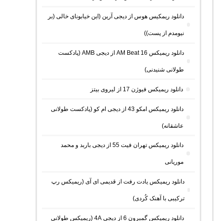
دانلود ریمکیس هوس از دیجی آرین (این خیابونای خالی (بر
نیومدم از پست))
دانلود ریمیکس AM Beat 16 از دیجی AMB (پادکست
طولانی شنیدنی)
دانلود ریمیکس فیوژن 17 از لیروی بیتز
دانلود ریمیکس امکو 43 از دیجی ام کو (پادکست طولانی
عاشقانه)
دانلود ریمیکس تهران فیت 55 از دیجی باربد و محمد
موریانی
دانلود ریمیکس یادت رفت از قدیمی ای آی (ریمیکس رپ
ترکیبی با آهنک کُردی)
دانلود ریمیکس گمبرون 6 از دیجی 4A (ریمیکس طولانی