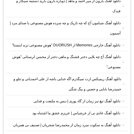
دانلود آهنگ بارون از میر احمد و ماهد | دوباره بارون بارید دستمه سیگار و
فندک
دانلود آهنگ شبامون آخ که چه تاریک و چه سرده هوش مصنوعی با صدای مرد |
آسمون
دانلود آهنگ خارجی Memories از DUORUSH “هوش مصنوعی ترند اینستا”
دانلود آهنگ آخ چه بلایی دختر قشنگ و ماهی دختر از محسن لرستانی “هوش
مصنوعی”
دانلود آهنگ ریمیکس ازت نمیگذرم اگه خدایی باشه از علی احمدیانی و تتلو و
حمیدرضا بابایی و حصین و بیگ شگی
دانلود آهنگ تیغ تیز زمان از گاد پوری | دیس به ملتفت و فدایی
دانلود آهنگ عادی نی از عرشیاس | عزیزم عشق ما اشتباه بود
دانلود آهنگ به سکوت سرد زمان از محمدرضا شجریان | تصنیف بی همزبان