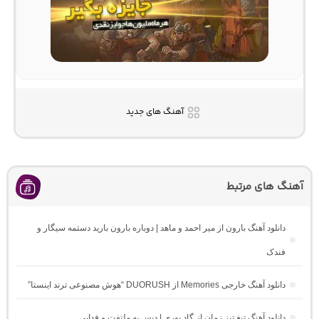
آهنگ های جدید
آهنگ های مرتبط
دانلود آهنگ بارون از میر احمد و ماهد | دوباره بارون بارید دستمه سیگار و
فندک
دانلود آهنگ خارجی Memories از DUORUSH “هوش مصنوعی ترند اینستا”
دانلود آهنگ تیغ تیز زمان از گاد پوری | دیس به ملتفت و فدایی