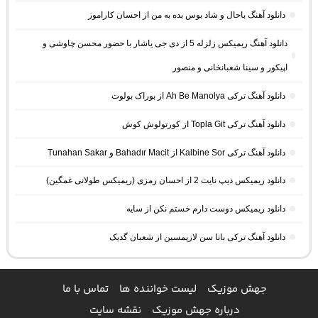
دانلود آهنگ باحال و شاد بوس بده به من از احسان کاراموز
دانلود آهنگ ریمیکس زلزله 5 از دی جی یاشار با حضور محسن چاوشی و
اپیکور و سینا شعبانخانی و منصور
دانلود آهنگ ترکی Ah Be Manolya از بوراک بولوت
دانلود آهنگ ترکی Topla Git از کورتولوش کوش
دانلود آهنگ ترکی Kalbine Sor از Bahadır Macit و Tunahan Sakar
دانلود ریمیکس دیپ نایت 2 از احسان رمزی (ریمیکس طولانی غمگین)
دانلود ریمیکس دوست دارم خستم نکن از سایه
دانلود آهنگ ترکی بانا سن لازیمسین از شعبان گدیک
جهش موزیک
لیست خواننده ها
تماس با ما
درباره جهش موزیک
نقشه سایت