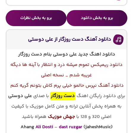
برو به بخش دانلود
برو به بخش نظرات
دانلود آهنگ دست روزگار از علی دوستی
دانلود اهنگ جدید علی دوستی بنام دست روزگار
دانلود ریمیکس تموم میشه درد و انتظار با آینه ها دیگه
غریبه شدم _ نسخه اصلی
دانلود آهنگ نپرس حالمو خیلی پرم کاش بتونم گریه کنم
برای دانلود رایگان اهنگ
دست روزگار
با صدای
علی دوستی
به همراه پخش آنلاین ترانه و متن کامل موزیک با کیفیت
اصلی 320 و 128 با
جهش موزیک
همراه باشید
Ahang
Ali Dosti
–
dast ruzgar
(jaheshMusic)