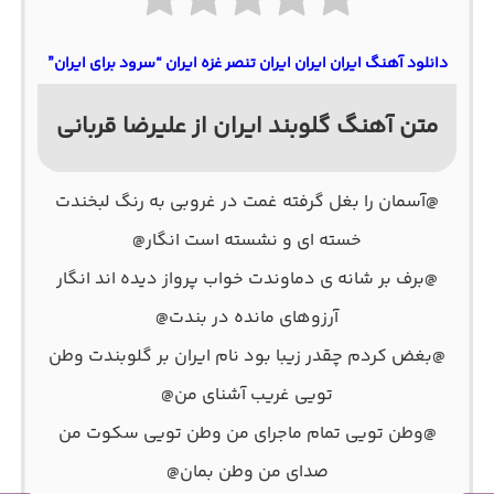
دانلود آهنگ ایران ایران ایران تنصر غزه ایران “سرود برای ایران”
متن آهنگ گلوبند ایران از علیرضا قربانی
@آسمان را بغل گرفته غمت در غروبی به رنگ‌ لبخندت
خسته ای و نشسته است انگار@
@برف بر شانه ی دماوندت خواب پرواز دیده اند انگار
آرزوهای مانده در بندت@
@بغض کردم چقدر زیبا بود نام ایران بر گلوبندت وطن
تویی غریب آشنای من@
@وطن تویی تمام ماجرای من وطن تویی سکوت من
صدای من وطن بمان@