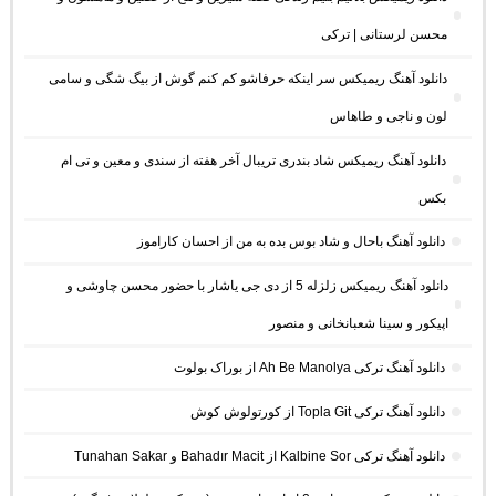
محسن لرستانی | ترکی
دانلود آهنگ ریمیکس سر اینکه حرفاشو کم کنم گوش از بیگ شگی و سامی
لون و ناجی و طاهاس
دانلود آهنگ ریمیکس شاد بندری تریبال آخر هفته از سندی و معین و تی ام
بکس
دانلود آهنگ باحال و شاد بوس بده به من از احسان کاراموز
دانلود آهنگ ریمیکس زلزله 5 از دی جی یاشار با حضور محسن چاوشی و
اپیکور و سینا شعبانخانی و منصور
دانلود آهنگ ترکی Ah Be Manolya از بوراک بولوت
دانلود آهنگ ترکی Topla Git از کورتولوش کوش
دانلود آهنگ ترکی Kalbine Sor از Bahadır Macit و Tunahan Sakar