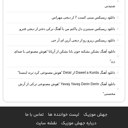
شنیدنی
دانلود ریمیکس مینی کست 7 از دیجی مهراس
دانلود ریمیکس سیتیزن دل پاکتم من با آهنگ ترکی دختر از دیجی فنزو
دانلود ریمیکس زیرو رو از دیجی آرین ای آر جی
دانلود آهنگ بشکن بشکنه جون بابا بشکن از آریانا “هوش مصنوعی با صدای
زن”
دانلود آهنگ Dawet a Kurda از Delal “هوش مصنوعی کرد ترند اینستا”
دانلود آهنگ Yavaş Yavaş Derin Derin “هوش مصنوعی ترکی از آرش
محسنی”
جهش موزیک
لیست خواننده ها
تماس با ما
درباره جهش موزیک
نقشه سایت