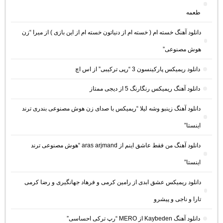
طعمه
دانلود آهنگ خسته ام ( خسته ام از دنیاتون خسته ام از این بازی ) از میرا “زن
هوش مصنوعی”
دانلود ریمیکس پارکینسون 3 “رپی ترکیبی” از اس اچ
دانلود آهنگ ریمیکس رنگارنگ 5 از دیجی ممتاز
دانلود آهنگ زینبو وشه لیلا “ریمیکس با صدای زن هوش مصنوعی بندری ترند
اینستا”
دانلود آهنگ من فقط عاشق اینم از aras arjmand “هوش مصنوعی ترند
اینستا”
دانلود ریمیکس عشق ابدی از رامین کرمی و فرهاد جهانگیری و رضا کرمی
تارا و ناجی و پیشرو
دانلود آهنگ Kaybeden از MERO “رپ ترکی احساسی”