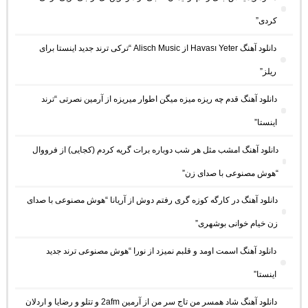
کردی”
دانلود آهنگ Havası Yeter از Alisch Music “ترکی ترند جدید اینستا برای
ریلز”
دانلود آهنگ ﻗﺪم ﭼﻪ رﻳﺰه ﻣﻴﺰه ﻣﻴﮕﻦ اﻃﻮار ﻣﻴﺮﻳﺰه از آرمین نصرتی “ترند
اینستا”
دانلود آهنگ امشب مثل هر شب دوباره برات گریه کردم (کجایی) از فرووال
“هوش مصنوعی با صدای زن”
دانلود آهنگ در کارگه کوزه گری رفتم دوش از آریانا “هوش مصنوعی با صدای
زن خیام خوانی بوشهری”
دانلود آهنگ اسمت اومد و قلبم نمیزد از نورا “هوش مصنوعی ترند جدید
اینستا”
دانلود آهنگ شاد همسر من تاج سر من از آرمین 2afm و تتلو و رضایا و اردلان