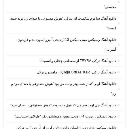
محسنی”
دانلود آهنگ ساغرم شکست ای ساقی “هوش مصنوعی با صدای زن ترند جدید
اینستا”
دانلود آهنگ ریمیکس مینی میکس 13 از دیجی آلیزو (سون بند و فریدون
آسرایی)
دانلود آهنگ ترکی TEYRA از مصطفی ججلی و آسمیناتا
دانلود آهنگ ترکی Çoğu Gitti Azı Kaldı از ماهسون ترکی
دانلود آهنگ اونی که از همه بهتر واسه من بود “هوش مصنوعی با صدای مرد و
زن”
دانلود آهنگ چی اومد سر من که قول داده بودم “هوش مصنوعی با صدای مرد”
دانلود ریمیکس ریورب 4 از دیجی معین و میشاموزیکز “طولانی احساسی”
دانلود ریمیکس جای زخم از ایمان حاجی نژاد و آرین ای آر جی “رپی ترکی