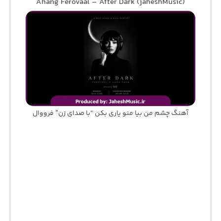
Ahang Ferovaal – After Dark (jaheshMusic)
آهنگ چشم من بیا منو یاری بکن “با صدای زن” فرووال