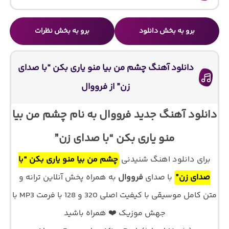
برو به بخش دانلود
برو به بخش نظرات
دانلود آهنگ چشم من بیا منو یاری بکن “با صدای
زن” از فرووال
دانلود آهنگ جدید فرووال به نام چشم من بیا
منو یاری بکن “با صدای زن”
برای دانلود اهنگ شنیدنی
چشم من بیا منو یاری بکن “با
صدای زن”
با صدای
فرووال
به همراه پخش آنلاین ترانه و
متن کامل موسیقی با کیفیت اصلی 320 و 128 با فرمت MP3 با
جهش موزیک ❤️ همراه باشید