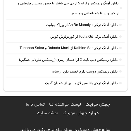
دانلود آهنگ ریمیکس زلزله 5 از دی جی یاشار با حضور محسن چاوشی و
اپیکور و سینا شعبانخانی و منصور
دانلود آهنگ ترکی Ah Be Manolya از بوراک بولوت
دانلود آهنگ ترکی Topla Git از کورتولوش کوش
دانلود آهنگ ترکی Kalbine Sor از Bahadır Macit و Tunahan Sakar
دانلود ریمیکس دیپ نایت 2 از احسان رمزی (ریمیکس طولانی غمگین)
دانلود ریمیکس دوست دارم خستم نکن از سایه
دانلود آهنگ ترکی بانا سن لازیمسین از شعبان گدیک
جهش موزیک
لیست خواننده ها
تماس با ما
درباره جهش موزیک
نقشه سایت
رسانه جهش موزیک در ستاد ساماندهی ثبت می باشد.