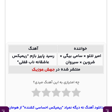
خواننده
آهنگ
امیر تتلو × سامی بیگی ×
رسید پاییز بازم “ریمیکس
شروین × سیروان
عاشقانه ناب قفلی”
منتشر شده در
جهش موزیک
چه امتیازی به این آهنگ میدی؟
دانلود آهنگ نه دیگه نمیاد “ریمیکس احساسی کشنده” از هومان