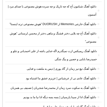
دانلود آهنگ شبامون آخ که چه تاریک و چه سرده هوش مصنوعی با صدای مرد |
آسمون
دانلود آهنگ خارجی Memories از DUORUSH “هوش مصنوعی ترند اینستا”
دانلود آهنگ آخ چه بلایی دختر قشنگ و ماهی دختر از محسن لرستانی “هوش
مصنوعی”
دانلود آهنگ ریمیکس ازت نمیگذرم اگه خدایی باشه از علی احمدیانی و تتلو و
حمیدرضا بابایی و حصین و بیگ شگی
دانلود آهنگ تیغ تیز زمان از گاد پوری | دیس به ملتفت و فدایی
دانلود آهنگ عادی نی از عرشیاس | عزیزم عشق ما اشتباه بود
دانلود آهنگ به سکوت سرد زمان از محمدرضا شجریان | تصنیف بی همزبان
دانلود آهنگ ادا از سینا پارسیان | بسه بسه دیگه ادا نیا ما بد بودیم
دانلود آهنگ گلهای باران خورده از علیرضا قربانی