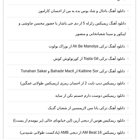
دانلود آهنگ باحال و شاد بوس بده به من از احسان کاراموز
دانلود آهنگ ریمیکس زلزله 5 از دی جی یاشار با حضور محسن چاوشی و
اپیکور و سینا شعبانخانی و منصور
دانلود آهنگ ترکی Ah Be Manolya از بوراک بولوت
دانلود آهنگ ترکی Topla Git از کورتولوش کوش
دانلود آهنگ ترکی Kalbine Sor از Bahadır Macit و Tunahan Sakar
دانلود ریمیکس دیپ نایت 2 از احسان رمزی (ریمیکس طولانی غمگین)
دانلود ریمیکس دوست دارم خستم نکن از سایه
دانلود آهنگ ترکی بانا سن لازیمسین از شعبان گدیک
دانلود ریمکیس هوس از دیجی آرین (این خیابونای خالی (بر نیومدم از پست))
دانلود ریمیکس AM Beat 16 از دیجی AMB (پادکست طولانی شنیدنی)