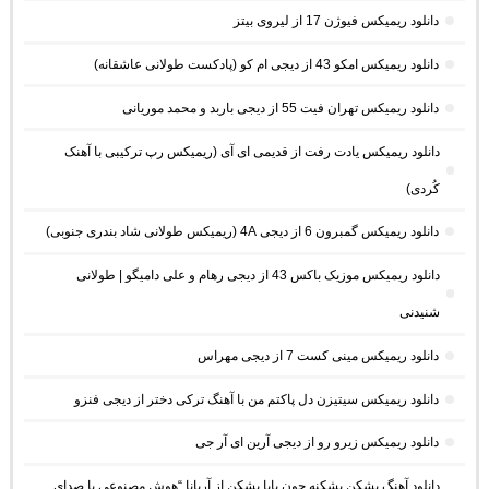
دانلود ریمیکس فیوژن 17 از لیروی بیتز
دانلود ریمیکس امکو 43 از دیجی ام کو (پادکست طولانی عاشقانه)
دانلود ریمیکس تهران فیت 55 از دیجی باربد و محمد موریانی
دانلود ریمیکس یادت رفت از قدیمی ای آی (ریمیکس رپ ترکیبی با آهنک
کُردی)
دانلود ریمیکس گمبرون 6 از دیجی 4A (ریمیکس طولانی شاد بندری جنوبی)
دانلود ریمیکس موزیک باکس 43 از دیجی رهام و علی دامیگو | طولانی
شنیدنی
دانلود ریمیکس مینی کست 7 از دیجی مهراس
دانلود ریمیکس سیتیزن دل پاکتم من با آهنگ ترکی دختر از دیجی فنزو
دانلود ریمیکس زیرو رو از دیجی آرین ای آر جی
دانلود آهنگ بشکن بشکنه جون بابا بشکن از آریانا “هوش مصنوعی با صدای