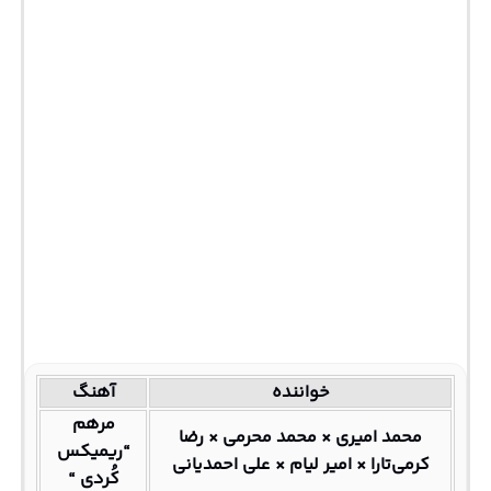
خواننده
آهنگ
مرهم
محمد امیری × محمد محرمی × رضا
“ریمیکس
کرمی‌تارا × امیر لیام × علی احمدیانی
کُردی “