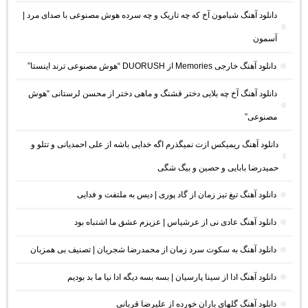
دانلود آهنگ شبامون آخ که چه تاریک و چه سرده هوش مصنوعی با صدای مرد |
آسمون
دانلود آهنگ خارجی Memories از DUORUSH “هوش مصنوعی ترند اینستا”
دانلود آهنگ آخ چه بلایی دختر قشنگ و ماهی دختر از محسن لرستانی “هوش
مصنوعی”
دانلود آهنگ ریمیکس ازت نمیگذرم اگه خدایی باشه از علی احمدیانی و تتلو و
حمیدرضا بابایی و حصین و بیگ شگی
دانلود آهنگ تیغ تیز زمان از گاد پوری | دیس به ملتفت و فدایی
دانلود آهنگ عادی نی از عرشیاس | عزیزم عشق ما اشتباه بود
دانلود آهنگ به سکوت سرد زمان از محمدرضا شجریان | تصنیف بی همزبان
دانلود آهنگ ادا از سینا پارسیان | بسه بسه دیگه ادا نیا ما بد بودیم
دانلود آهنگ گلهای باران خورده از علیرضا قربانی