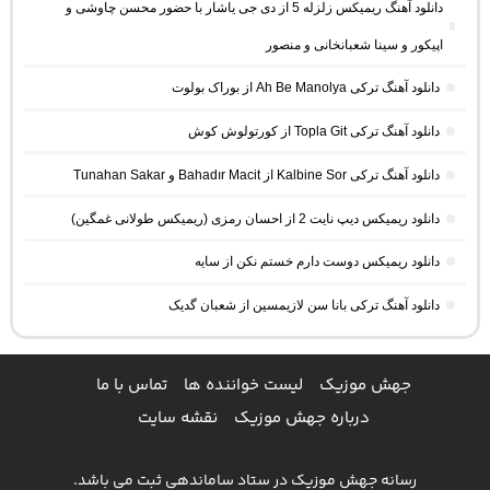
دانلود آهنگ ریمیکس زلزله 5 از دی جی یاشار با حضور محسن چاوشی و
اپیکور و سینا شعبانخانی و منصور
دانلود آهنگ ترکی Ah Be Manolya از بوراک بولوت
دانلود آهنگ ترکی Topla Git از کورتولوش کوش
دانلود آهنگ ترکی Kalbine Sor از Bahadır Macit و Tunahan Sakar
دانلود ریمیکس دیپ نایت 2 از احسان رمزی (ریمیکس طولانی غمگین)
دانلود ریمیکس دوست دارم خستم نکن از سایه
دانلود آهنگ ترکی بانا سن لازیمسین از شعبان گدیک
جهش موزیک
لیست خواننده ها
تماس با ما
درباره جهش موزیک
نقشه سایت
رسانه جهش موزیک در ستاد ساماندهی ثبت می باشد.