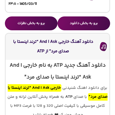
1405/03/11 - ۲۳:۱۱
برو به بخش دانلود
برو به بخش نظرات
دانلود آهنگ خارجی And I Ask “ترند اینستا با
صدای مرد” از ATP
دانلود آهنگ جدید ATP به نام خارجی And I
Ask “ترند اینستا با صدای مرد”
برای دانلود اهنگ شنیدنی
خارجی And I Ask “ترند اینستا با
صدای مرد”
با صدای
ATP
به همراه پخش آنلاین ترانه و متن
کامل موسیقی با کیفیت اصلی 320 و 128 با فرمت MP3 با
جهش موزیک ❤️ همراه باشید