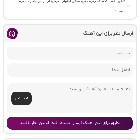
دانلود آهنگ ﻗﺪم ﭼﻪ رﻳﺰه ﻣﻴﺰه ﻣﻴﮕﻦ اﻃﻮار ﻣﻴﺮﻳﺰه از آرمین نصرتی “ترند
اینستا”
ارسال نظر برای این آهنگ
ثبت نظر
نظری برای این آهنگ ارسال نشده، شما اولین نظر باشید