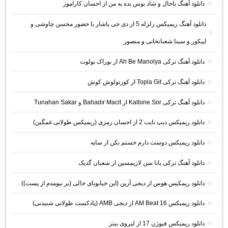
دانلود آهنگ باحال و شاد بوس بده به من از احسان کاراموز
دانلود آهنگ ریمیکس زلزله 5 از دی جی یاشار با حضور محسن چاوشی و
اپیکور و سینا شعبانخانی و منصور
دانلود آهنگ ترکی Ah Be Manolya از بوراک بولوت
دانلود آهنگ ترکی Topla Git از کورتولوش کوش
دانلود آهنگ ترکی Kalbine Sor از Bahadır Macit و Tunahan Sakar
دانلود ریمیکس دیپ نایت 2 از احسان رمزی (ریمیکس طولانی غمگین)
دانلود ریمیکس دوست دارم خستم نکن از سایه
دانلود آهنگ ترکی بانا سن لازیمسین از شعبان گدیک
دانلود ریمکیس هوس از دیجی آرین (این خیابونای خالی (بر نیومدم از پست))
دانلود ریمیکس AM Beat 16 از دیجی AMB (پادکست طولانی شنیدنی)
دانلود ریمیکس فیوژن 17 از لیروی بیتز