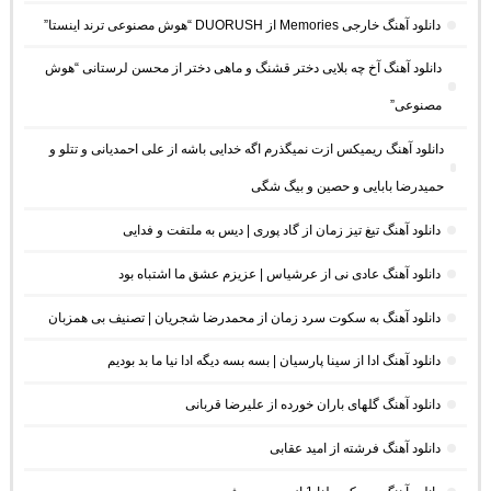
دانلود آهنگ خارجی Memories از DUORUSH “هوش مصنوعی ترند اینستا”
دانلود آهنگ آخ چه بلایی دختر قشنگ و ماهی دختر از محسن لرستانی “هوش
مصنوعی”
دانلود آهنگ ریمیکس ازت نمیگذرم اگه خدایی باشه از علی احمدیانی و تتلو و
حمیدرضا بابایی و حصین و بیگ شگی
دانلود آهنگ تیغ تیز زمان از گاد پوری | دیس به ملتفت و فدایی
دانلود آهنگ عادی نی از عرشیاس | عزیزم عشق ما اشتباه بود
دانلود آهنگ به سکوت سرد زمان از محمدرضا شجریان | تصنیف بی همزبان
دانلود آهنگ ادا از سینا پارسیان | بسه بسه دیگه ادا نیا ما بد بودیم
دانلود آهنگ گلهای باران خورده از علیرضا قربانی
دانلود آهنگ فرشته از امید عقابی