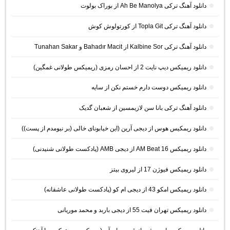
دانلود آهنگ ترکی Ah Be Manolya از بوراک بولوت
دانلود آهنگ ترکی Topla Git از کورتولوش کوش
دانلود آهنگ ترکی Kalbine Sor از Bahadır Macit و Tunahan Sakar
دانلود ریمیکس دیپ نایت 2 از احسان رمزی (ریمیکس طولانی غمگین)
دانلود ریمیکس دوست دارم خستم نکن از سایه
دانلود آهنگ ترکی بانا سن لازیمسین از شعبان گدیک
دانلود ریمکیس هوس از دیجی آرین (این خیابونای خالی (بر نیومدم از پست))
دانلود ریمیکس AM Beat 16 از دیجی AMB (پادکست طولانی شنیدنی)
دانلود ریمیکس فیوژن 17 از لیروی بیتز
دانلود ریمیکس امکو 43 از دیجی ام کو (پادکست طولانی عاشقانه)
دانلود ریمیکس تهران فیت 55 از دیجی باربد و محمد موریانی