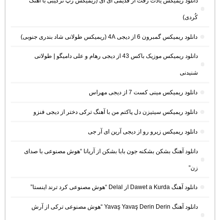
دانلود ریمیکس یادت رفت از قدیمی ای آی (ریمیکس رپ ترکیبی با آهنک
کُردی)
دانلود ریمیکس گمبرون 6 از دیجی 4A (ریمیکس طولانی شاد بندری جنوبی)
دانلود ریمیکس موزیک باکس 43 از دیجی رهام و علی دامیگو | طولانی
شنیدنی
دانلود ریمیکس مینی کست 7 از دیجی مهراس
دانلود ریمیکس سیتیزن دل پاکتم من با آهنگ ترکی دختر از دیجی فنزو
دانلود ریمیکس زیرو رو از دیجی آرین ای آر جی
دانلود آهنگ بشکن بشکنه جون بابا بشکن از آریانا “هوش مصنوعی با صدای
زن”
دانلود آهنگ Dawet a Kurda از Delal “هوش مصنوعی کرد ترند اینستا”
دانلود آهنگ Yavaş Yavaş Derin Derin “هوش مصنوعی ترکی از آرش