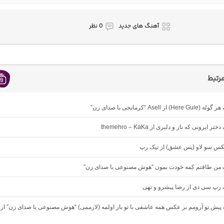
آهنگ های جدید
0 نظر
رتبط
 از Asell “کرمانجی با صدای زن”
ر ایرونی که ناز و دلبری از themehro – KaKa
میکس سو لاو (پس عشق) از تیک رپ
نگ من طاقتم کمه خودت بمون “هوش مصنوعی با صدای زن”
گ رپ سی دی از رضا پیشرو و تهی
گ پیش تو آرومم بر عکس همه عاشقی با تو بار اولمه (لازممی) “هوش مصنوعی با صدای زن” از