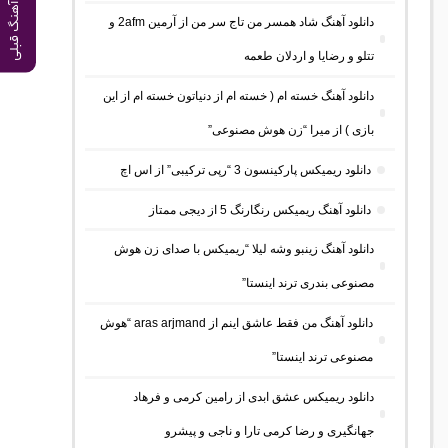
آهنگ قبلی
دانلود آهنگ شاد همسر من تاج سر من از آرمین 2afm و
تتلو و رضایا و اردلان طعمه
دانلود آهنگ خسته ام ( خسته ام از دنیاتون خسته ام از این
بازی ) از میرا “زن هوش مصنوعی”
دانلود ریمیکس پارکینسون 3 “رپی ترکیبی” از اس اچ
دانلود آهنگ ریمیکس رنگارنگ 5 از دیجی ممتاز
دانلود آهنگ زینبو وشه لیلا “ریمیکس با صدای زن هوش
مصنوعی بندری ترند اینستا”
دانلود آهنگ من فقط عاشق اینم از aras arjmand “هوش
مصنوعی ترند اینستا”
دانلود ریمیکس عشق ابدی از رامین کرمی و فرهاد
جهانگیری و رضا کرمی تارا و ناجی و پیشرو