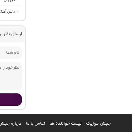
دانلود آهنگ Those Eyes “عاشقانه خارجی برای ریلز” از Saraiya
ارسال نظر ب
جهش موزیک
لیست خواننده ها
تماس با ما
درباره جهش