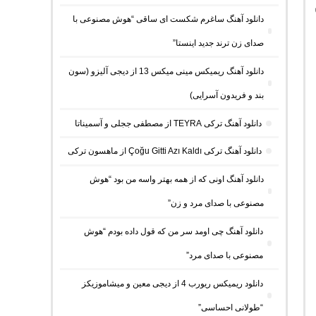
دانلود آهنگ ساغرم شکست ای ساقی “هوش مصنوعی با
صدای زن ترند جدید اینستا”
دانلود آهنگ ریمیکس مینی میکس 13 از دیجی آلیزو (سون
بند و فریدون آسرایی)
دانلود آهنگ ترکی TEYRA از مصطفی ججلی و آسمیناتا
دانلود آهنگ ترکی Çoğu Gitti Azı Kaldı از ماهسون ترکی
دانلود آهنگ اونی که از همه بهتر واسه من بود “هوش
مصنوعی با صدای مرد و زن”
دانلود آهنگ چی اومد سر من که قول داده بودم “هوش
مصنوعی با صدای مرد”
دانلود ریمیکس ریورب 4 از دیجی معین و میشاموزیکز
“طولانی احساسی”