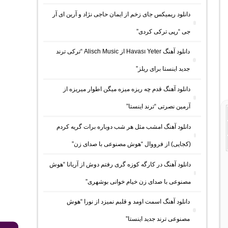
دانلود ریمیکس جای زخم از ایمان حاجی نژاد و آرین ای آر
جی “رپی ترکی کردی”
دانلود آهنگ Havası Yeter از Alisch Music “ترکی ترند
جدید اینستا برای ریلز”
دانلود آهنگ ﻗﺪم ﭼﻪ رﻳﺰه ﻣﻴﺰه ﻣﻴﮕﻦ اﻃﻮار ﻣﻴﺮﻳﺰه از
آرمین نصرتی “ترند اینستا”
دانلود آهنگ امشب مثل هر شب دوباره برات گریه کردم
(کجایی) از فرووال “هوش مصنوعی با صدای زن”
دانلود آهنگ در کارگه کوزه گری رفتم دوش از آریانا “هوش
مصنوعی با صدای زن خیام خوانی بوشهری”
دانلود آهنگ اسمت اومد و قلبم نمیزد از نورا “هوش
مصنوعی ترند جدید اینستا”