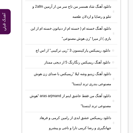
دانلود آهنگ شاد همسر من تاج سر من از آرمین 2afm و
آهنگ قبلی
تتلو و رضایا و اردلان طعمه
دانلود آهنگ خسته ام ( خسته ام از دنیاتون خسته ام از این
بازی ) از میرا “زن هوش مصنوعی”
دانلود ریمیکس پارکینسون 3 “رپی ترکیبی” از اس اچ
دانلود آهنگ ریمیکس رنگارنگ 5 از دیجی ممتاز
دانلود آهنگ زینبو وشه لیلا “ریمیکس با صدای زن هوش
مصنوعی بندری ترند اینستا”
دانلود آهنگ من فقط عاشق اینم از aras arjmand “هوش
مصنوعی ترند اینستا”
دانلود ریمیکس عشق ابدی از رامین کرمی و فرهاد
جهانگیری و رضا کرمی تارا و ناجی و پیشرو