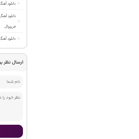
دانلود آهن
دانلود آهن
فرووال
دانلود آهنگ Those Eyes “عاشقانه خارجی برای ریلز” از Saraiya
ارسال نظر ب