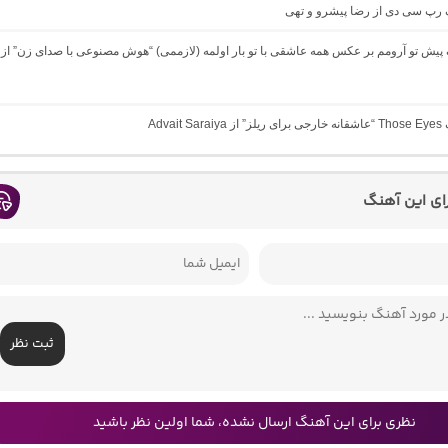
گ رپ سی دی از رضا پیشرو و تهی
گ پیش تو آرومم بر عکس همه عاشقی با تو بار اولمه (لازممی) “هوش مصنوعی با صدای زن” از
Advait 
رای این آهنگ
ثبت نظر
نظری برای این آهنگ ارسال نشده، شما اولین نظر باشید