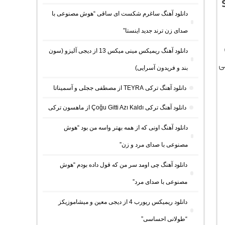
Sw
دانلود آهنگ ساغرم شکست ای ساقی “هوش مصنوعی با
صدای زن ترند جدید اینستا”
دانلود آهنگ ریمیکس مینی میکس 13 از دیجی آلیزو (سون
ی
بند و فریدون آسرایی)
دانلود آهنگ ترکی TEYRA از مصطفی ججلی و آسمیناتا
دانلود آهنگ ترکی Çoğu Gitti Azı Kaldı از ماهسون ترکی
دانلود آهنگ اونی که از همه بهتر واسه من بود “هوش
مصنوعی با صدای مرد و زن”
دانلود آهنگ چی اومد سر من که قول داده بودم “هوش
مصنوعی با صدای مرد”
دانلود ریمیکس ریورب 4 از دیجی معین و میشاموزیکز
“طولانی احساسی”