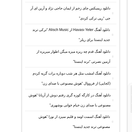
دانلود ریمیکس جای زخم از ایمان حاجی نژاد و آرین ای آر
جی “رپی ترکی کردی”
دانلود آهنگ Havası Yeter از Alisch Music “ترکی ترند
جدید اینستا برای ریلز”
دانلود آهنگ ﻗﺪم ﭼﻪ رﻳﺰه ﻣﻴﺰه ﻣﻴﮕﻦ اﻃﻮار ﻣﻴﺮﻳﺰه از
آرمین نصرتی “ترند اینستا”
دانلود آهنگ امشب مثل هر شب دوباره برات گریه کردم
(کجایی) از فرووال “هوش مصنوعی با صدای زن”
دانلود آهنگ در کارگه کوزه گری رفتم دوش از آریانا “هوش
مصنوعی با صدای زن خیام خوانی بوشهری”
دانلود آهنگ اسمت اومد و قلبم نمیزد از نورا “هوش
مصنوعی ترند جدید اینستا”