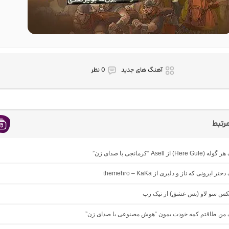
آهنگ های جدید
0 نظر
رتبط
 از Asell “کرمانجی با صدای زن”
ر ایرونی که ناز و دلبری از themehro – KaKa
میکس سو لاو (پس عشق) از تیک رپ
نگ من طاقتم کمه خودت بمون “هوش مصنوعی با صدای زن”