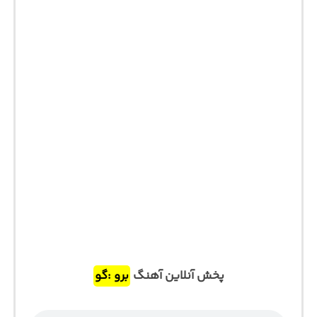
پخش آنلاین آهنگ
برو :گو