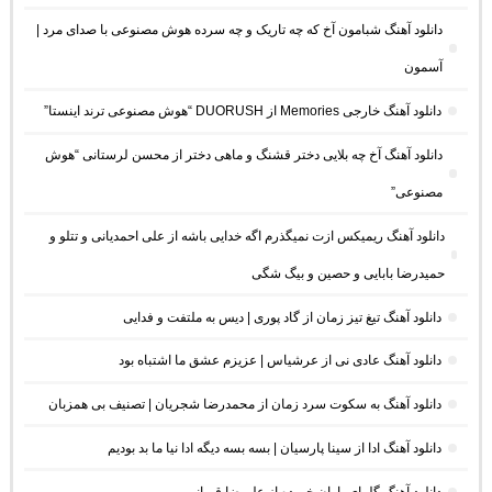
دانلود آهنگ شبامون آخ که چه تاریک و چه سرده هوش مصنوعی با صدای مرد |
آسمون
دانلود آهنگ خارجی Memories از DUORUSH “هوش مصنوعی ترند اینستا”
دانلود آهنگ آخ چه بلایی دختر قشنگ و ماهی دختر از محسن لرستانی “هوش
مصنوعی”
دانلود آهنگ ریمیکس ازت نمیگذرم اگه خدایی باشه از علی احمدیانی و تتلو و
حمیدرضا بابایی و حصین و بیگ شگی
دانلود آهنگ تیغ تیز زمان از گاد پوری | دیس به ملتفت و فدایی
دانلود آهنگ عادی نی از عرشیاس | عزیزم عشق ما اشتباه بود
دانلود آهنگ به سکوت سرد زمان از محمدرضا شجریان | تصنیف بی همزبان
دانلود آهنگ ادا از سینا پارسیان | بسه بسه دیگه ادا نیا ما بد بودیم
دانلود آهنگ گلهای باران خورده از علیرضا قربانی