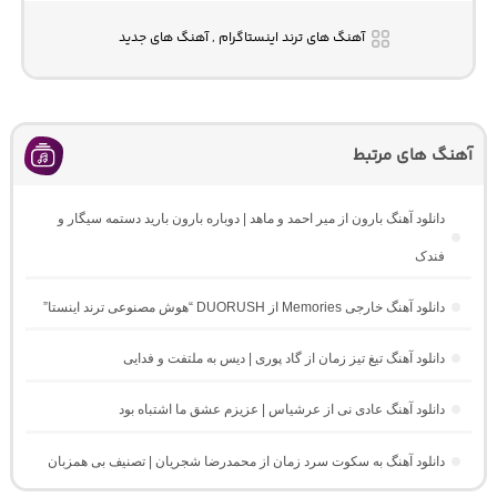
آهنگ های ترند اینستاگرام , آهنگ های جدید
آهنگ های مرتبط
دانلود آهنگ بارون از میر احمد و ماهد | دوباره بارون بارید دستمه سیگار و
فندک
دانلود آهنگ خارجی Memories از DUORUSH “هوش مصنوعی ترند اینستا”
دانلود آهنگ تیغ تیز زمان از گاد پوری | دیس به ملتفت و فدایی
دانلود آهنگ عادی نی از عرشیاس | عزیزم عشق ما اشتباه بود
دانلود آهنگ به سکوت سرد زمان از محمدرضا شجریان | تصنیف بی همزبان