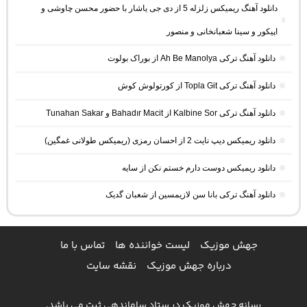
دانلود آهنگ ریمیکس زلزله 5 از دی جی یاشار با حضور محسن چاوشی و
اپیکور و سینا شعبانخانی و منصور
دانلود آهنگ ترکی Ah Be Manolya از بوراک بولوت
دانلود آهنگ ترکی Topla Git از کورتولوش کوش
دانلود آهنگ ترکی Kalbine Sor از Bahadır Macit و Tunahan Sakar
دانلود ریمیکس دیپ نایت 2 از احسان رمزی (ریمیکس طولانی غمگین)
دانلود ریمیکس دوست دارم خستم نکن از سایه
دانلود آهنگ ترکی بانا سن لازیمسین از شعبان گدیک
جهش موزیک
لیست خواننده ها
تماس با ما
درباره جهش موزیک
نقشه سایت
رسانه جهش موزیک در ستاد ساماندهی ثبت می باشد.