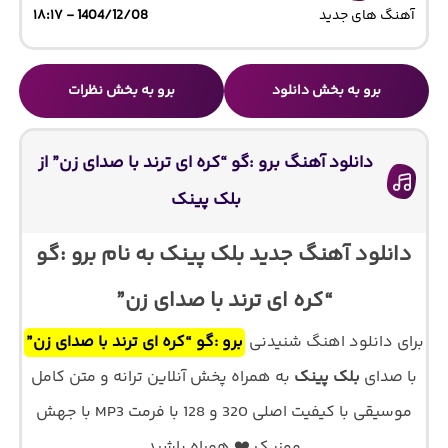
آهنگ های جدید
1404/12/08 - ۱۸:۱۷
برو به بخش دانلود
برو به بخش نظرات
دانلود آهنگ برو :گو “کره ای ترند با صدای زن” از
بلک پینک
دانلود آهنگ جدید بلک پینک به نام برو :گو
“کره ای ترند با صدای زن”
برای دانلود اهنگ شنیدنی
برو :گو “کره ای ترند با صدای زن”
با صدای
بلک پینک
به همراه پخش آنلاین ترانه و متن کامل
موسیقی با کیفیت اصلی 320 و 128 با فرمت MP3 با جهش
موزیک ❤️ همراه باشید