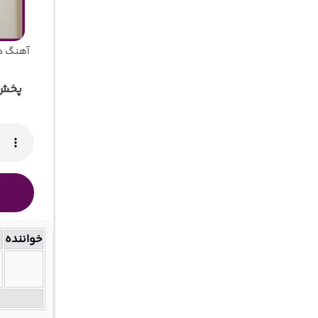
آهنگ د
پخش 
خواننده