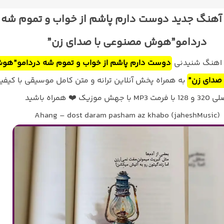
 آهنگ جدید دوست دارم پاشم از خواب و تموم شه
دردامو”هوش مصنوعی با صدای زن”
د اهنگ شنیدنی
دوست دارم پاشم از خواب و تموم شه دردامو”هو
صدای زن”
به همراه پخش آنلاین ترانه و متن کامل موسیقی با کیفی
با فرمت MP3 با جهش موزیک ❤️ همراه باشید
Ahang – dost daram pasham az khabo (jaheshMusic)