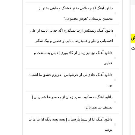
دانلود آهنگ آخ چه بلایی دختر قشنگ و ماهی دختر از
محسن لرستانی “هوش مصنوعی”
دانلود آهنگ ریمیکس ازت نمیگذرم اگه خدایی باشه از علی
ش
احمدیانی و تتلو و حمیدرضا بابایی و حصین و بیگ شگی
ت
دانلود آهنگ تیغ تیز زمان از گاد پوری | دیس به ملتفت و
فدایی
دانلود آهنگ عادی نی از عرشیاس | عزیزم عشق ما اشتباه
بود
دانلود آهنگ به سکوت سرد زمان از محمدرضا شجریان |
تصنیف بی همزبان
دانلود آهنگ ادا از سینا پارسیان | بسه بسه دیگه ادا نیا ما بد
بودیم