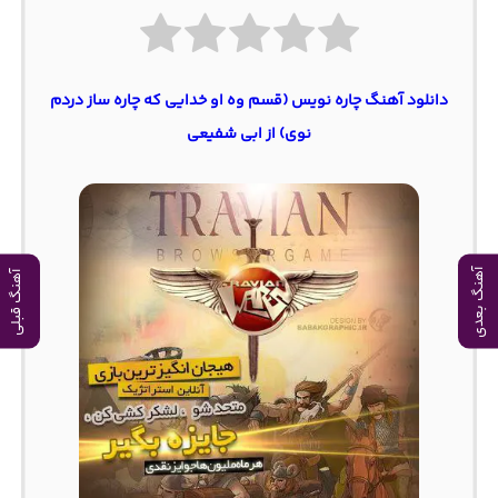
دانلود آهنگ چاره نویس (ﻗﺴﻢ وه او ﺧﺪاﻳﻰ ﻛﻪ ﭼﺎره ﺳﺎز دردم
ﻧﻮی) از ابی شفیعی
آهنگ بعدی
آهنگ قبلی