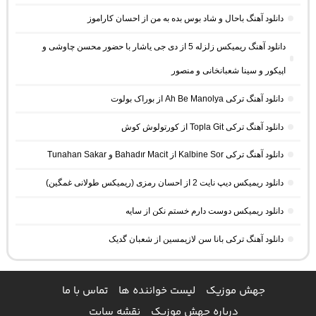
دانلود آهنگ باحال و شاد بوس بده به من از احسان کاراموز
دانلود آهنگ ریمیکس زلزله 5 از دی جی یاشار با حضور محسن چاوشی و
اپیکور و سینا شعبانخانی و منصور
دانلود آهنگ ترکی Ah Be Manolya از بوراک بولوت
دانلود آهنگ ترکی Topla Git از کورتولوش کوش
دانلود آهنگ ترکی Kalbine Sor از Bahadır Macit و Tunahan Sakar
دانلود ریمیکس دیپ نایت 2 از احسان رمزی (ریمیکس طولانی غمگین)
دانلود ریمیکس دوست دارم خستم نکن از سایه
دانلود آهنگ ترکی بانا سن لازیمسین از شعبان گدیک
جهش موزیک
لیست خواننده ها
تماس با ما
درباره جهش موزیک
نقشه سایت