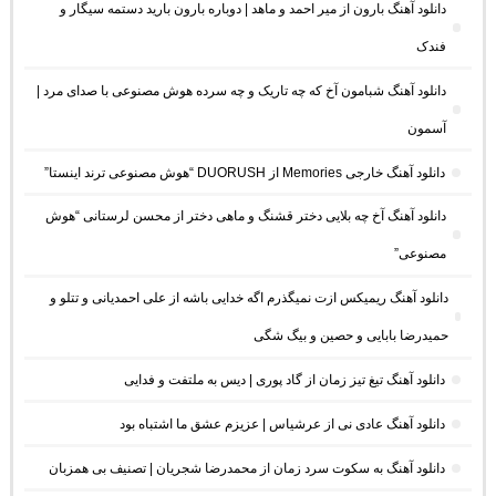
دانلود آهنگ بارون از میر احمد و ماهد | دوباره بارون بارید دستمه سیگار و
فندک
دانلود آهنگ شبامون آخ که چه تاریک و چه سرده هوش مصنوعی با صدای مرد |
آسمون
دانلود آهنگ خارجی Memories از DUORUSH “هوش مصنوعی ترند اینستا”
دانلود آهنگ آخ چه بلایی دختر قشنگ و ماهی دختر از محسن لرستانی “هوش
مصنوعی”
دانلود آهنگ ریمیکس ازت نمیگذرم اگه خدایی باشه از علی احمدیانی و تتلو و
حمیدرضا بابایی و حصین و بیگ شگی
دانلود آهنگ تیغ تیز زمان از گاد پوری | دیس به ملتفت و فدایی
دانلود آهنگ عادی نی از عرشیاس | عزیزم عشق ما اشتباه بود
دانلود آهنگ به سکوت سرد زمان از محمدرضا شجریان | تصنیف بی همزبان