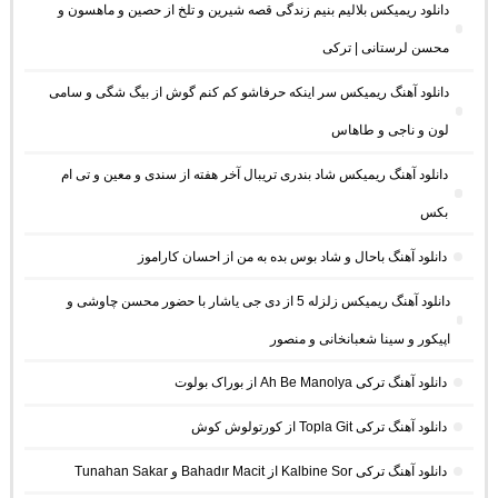
دانلود ریمیکس بلالیم بنیم زندگی قصه شیرین و تلخ از حصین و ماهسون و
محسن لرستانی | ترکی
دانلود آهنگ ریمیکس سر اینکه حرفاشو کم کنم گوش از بیگ شگی و سامی
لون و ناجی و طاهاس
دانلود آهنگ ریمیکس شاد بندری تریبال آخر هفته از سندی و معین و تی ام
بکس
دانلود آهنگ باحال و شاد بوس بده به من از احسان کاراموز
دانلود آهنگ ریمیکس زلزله 5 از دی جی یاشار با حضور محسن چاوشی و
اپیکور و سینا شعبانخانی و منصور
دانلود آهنگ ترکی Ah Be Manolya از بوراک بولوت
دانلود آهنگ ترکی Topla Git از کورتولوش کوش
دانلود آهنگ ترکی Kalbine Sor از Bahadır Macit و Tunahan Sakar