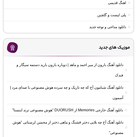
اهنگ قدیمی
پلی لیست و گلچین
دانلود مداحی و نوحه جدید
موزیک های جدید
دانلود آهنگ بارون از میر احمد و ماهد | دوباره بارون بارید دستمه سیگار و
فندک
دانلود آهنگ شبامون آخ که چه تاریک و چه سرده هوش مصنوعی با صدای مرد |
آسمون
دانلود آهنگ خارجی Memories از DUORUSH “هوش مصنوعی ترند اینستا”
دانلود آهنگ آخ چه بلایی دختر قشنگ و ماهی دختر از محسن لرستانی “هوش
مصنوعی”