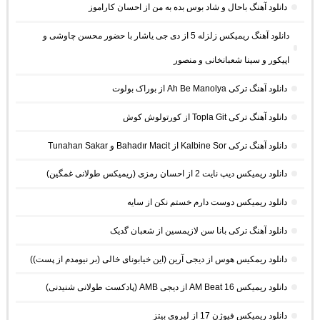
دانلود آهنگ باحال و شاد بوس بده به من از احسان کاراموز
دانلود آهنگ ریمیکس زلزله 5 از دی جی یاشار با حضور محسن چاوشی و
اپیکور و سینا شعبانخانی و منصور
دانلود آهنگ ترکی Ah Be Manolya از بوراک بولوت
دانلود آهنگ ترکی Topla Git از کورتولوش کوش
دانلود آهنگ ترکی Kalbine Sor از Bahadır Macit و Tunahan Sakar
دانلود ریمیکس دیپ نایت 2 از احسان رمزی (ریمیکس طولانی غمگین)
دانلود ریمیکس دوست دارم خستم نکن از سایه
دانلود آهنگ ترکی بانا سن لازیمسین از شعبان گدیک
دانلود ریمکیس هوس از دیجی آرین (این خیابونای خالی (بر نیومدم از پست))
دانلود ریمیکس AM Beat 16 از دیجی AMB (پادکست طولانی شنیدنی)
دانلود ریمیکس فیوژن 17 از لیروی بیتز