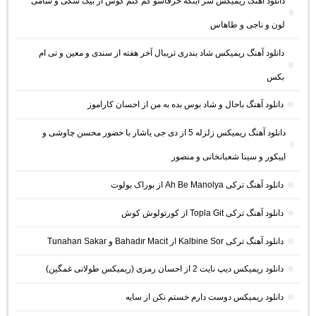
دانلود آهنگ ریمیکس سر اینکه حرفاشو کم کنم گوش از بیگ شگی و سامی
لون و ناجی و طاهاس
دانلود آهنگ ریمیکس شاد بندری تریبال آخر هفته از سندی و معین و تی ام
بکس
دانلود آهنگ باحال و شاد بوس بده به من از احسان کاراموز
دانلود آهنگ ریمیکس زلزله 5 از دی جی یاشار با حضور محسن چاوشی و
اپیکور و سینا شعبانخانی و منصور
دانلود آهنگ ترکی Ah Be Manolya از بوراک بولوت
دانلود آهنگ ترکی Topla Git از کورتولوش کوش
دانلود آهنگ ترکی Kalbine Sor از Bahadır Macit و Tunahan Sakar
دانلود ریمیکس دیپ نایت 2 از احسان رمزی (ریمیکس طولانی غمگین)
دانلود ریمیکس دوست دارم خستم نکن از سایه