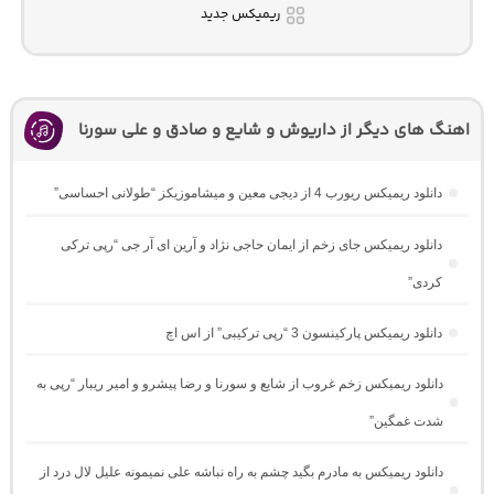
ریمیکس جدید
اهنگ های دیگر از داریوش و شایع و صادق و علی سورنا
دانلود ریمیکس ریورب 4 از دیجی معین و میشاموزیکز “طولانی احساسی”
دانلود ریمیکس جای زخم از ایمان حاجی نژاد و آرین ای آر جی “رپی ترکی
کردی”
دانلود ریمیکس پارکینسون 3 “رپی ترکیبی” از اس اچ
دانلود ریمیکس زخم غروب از شایع و سورنا و رضا پیشرو و امیر ریبار “رپی به
شدت غمگین”
دانلود ریمیکس به مادرم بگید چشم به راه نباشه علی نمیمونه علیل لال درد از