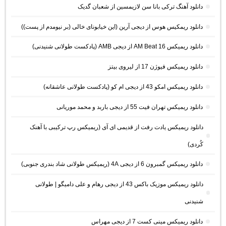
دانلود آهنگ ترکی بانا سن لازیمسین از شعبان گدیک
دانلود ریمکیس هوس از دیجی آرین (این خیابونای خالی (بر نیومدم از پست))
دانلود ریمیکس AM Beat 16 از دیجی AMB (پادکست طولانی شنیدنی)
دانلود ریمیکس فیوژن 17 از لیروی بیتز
دانلود ریمیکس امکو 43 از دیجی ام کو (پادکست طولانی عاشقانه)
دانلود ریمیکس تهران فیت 55 از دیجی باربد و محمد موریانی
دانلود ریمیکس یادت رفت از قدیمی ای آی (ریمیکس رپ ترکیبی با آهنک
کُردی)
دانلود ریمیکس گمبرون 6 از دیجی 4A (ریمیکس طولانی شاد بندری جنوبی)
دانلود ریمیکس موزیک باکس 43 از دیجی رهام و علی دامیگو | طولانی
شنیدنی
دانلود ریمیکس مینی کست 7 از دیجی مهراس