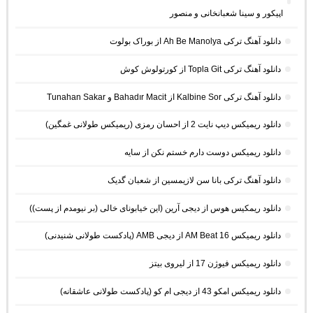
اپیکور و سینا شعبانخانی و منصور
دانلود آهنگ ترکی Ah Be Manolya از بوراک بولوت
دانلود آهنگ ترکی Topla Git از کورتولوش کوش
دانلود آهنگ ترکی Kalbine Sor از Bahadır Macit و Tunahan Sakar
دانلود ریمیکس دیپ نایت 2 از احسان رمزی (ریمیکس طولانی غمگین)
دانلود ریمیکس دوست دارم خستم نکن از سایه
دانلود آهنگ ترکی بانا سن لازیمسین از شعبان گدیک
دانلود ریمکیس هوس از دیجی آرین (این خیابونای خالی (بر نیومدم از پست))
دانلود ریمیکس AM Beat 16 از دیجی AMB (پادکست طولانی شنیدنی)
دانلود ریمیکس فیوژن 17 از لیروی بیتز
دانلود ریمیکس امکو 43 از دیجی ام کو (پادکست طولانی عاشقانه)