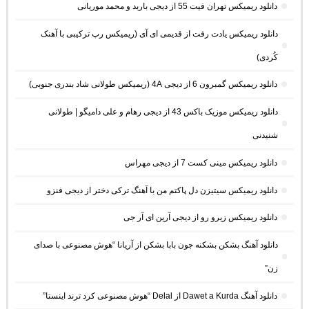
دانلود ریمیکس تهران فیت 55 از دیجی باربد و محمد موریانی
دانلود ریمیکس یادت رفت از قدیمی ای آی (ریمیکس رپ ترکیبی با آهنک
کُردی)
دانلود ریمیکس گمبرون 6 از دیجی 4A (ریمیکس طولانی شاد بندری جنوبی)
دانلود ریمیکس موزیک باکس 43 از دیجی رهام و علی دامیگو | طولانی
شنیدنی
دانلود ریمیکس مینی کست 7 از دیجی مهراس
دانلود ریمیکس سیتیزن دل پاکتم من با آهنگ ترکی دختر از دیجی فنزو
دانلود ریمیکس زیرو رو از دیجی آرین ای آر جی
دانلود آهنگ بشکن بشکنه جون بابا بشکن از آریانا “هوش مصنوعی با صدای
زن”
دانلود آهنگ Dawet a Kurda از Delal “هوش مصنوعی کرد ترند اینستا”