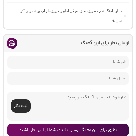
دانلود آهنگ ﻗﺪم ﭼﻪ رﻳﺰه ﻣﻴﺰه ﻣﻴﮕﻦ اﻃﻮار ﻣﻴﺮﻳﺰه از آرمین نصرتی “ترند
اینستا”
ارسال نظر برای این آهنگ
ثبت نظر
نظری برای این آهنگ ارسال نشده، شما اولین نظر باشید