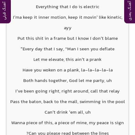
آهنگ بعدی
آهنگ قبلی
Everything that I do is electric
I’ma keep it inner motion, keep it movin’ like kinetic,
ayy
Put this shit in a frame but I know I don’t blame
Every day that I say, “Man I seen you deflate”
Let me elevate, this ain’t a prank
Have you woken on a plank, la-la-la-la-la
Both hands together, God let me party, uh
I’ve been going right, right around, call that relay
Pass the baton, back to the mall, swimming in the pool
Can’t drink ’em all, uh
Wanna piece of this, a piece of mine, my peace is sign
Can you please read between the lines?