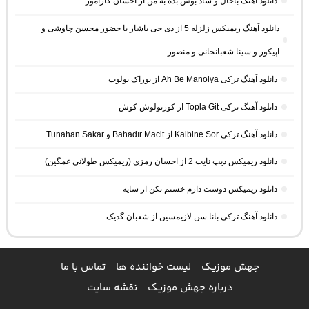
دانلود آهنگ باحال و شاد بوس بده به من از احسان کاراموز
دانلود آهنگ ریمیکس زلزله 5 از دی جی یاشار با حضور محسن چاوشی و
اپیکور و سینا شعبانخانی و منصور
دانلود آهنگ ترکی Ah Be Manolya از بوراک بولوت
دانلود آهنگ ترکی Topla Git از کورتولوش کوش
دانلود آهنگ ترکی Kalbine Sor از Bahadır Macit و Tunahan Sakar
دانلود ریمیکس دیپ نایت 2 از احسان رمزی (ریمیکس طولانی غمگین)
دانلود ریمیکس دوست دارم خستم نکن از سایه
دانلود آهنگ ترکی بانا سن لازیمسین از شعبان گدیک
جهش موزیک
لیست خواننده ها
تماس با ما
درباره جهش موزیک
نقشه سایت