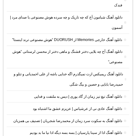
فندک
دانلود آهنگ شبامون آخ که چه تاریک و چه سرده هوش مصنوعی با صدای مرد |
آسمون
دانلود آهنگ خارجی Memories از DUORUSH “هوش مصنوعی ترند اینستا”
دانلود آهنگ آخ چه بلایی دختر قشنگ و ماهی دختر از محسن لرستانی “هوش
مصنوعی”
دانلود آهنگ ریمیکس ازت نمیگذرم اگه خدایی باشه از علی احمدیانی و تتلو و
حمیدرضا بابایی و حصین و بیگ شگی
دانلود آهنگ تیغ تیز زمان از گاد پوری | دیس به ملتفت و فدایی
دانلود آهنگ عادی نی از عرشیاس | عزیزم عشق ما اشتباه بود
دانلود آهنگ به سکوت سرد زمان از محمدرضا شجریان | تصنیف بی همزبان
دانلود آهنگ ادا از سینا پارسیان | بسه بسه دیگه ادا نیا ما بد بودیم