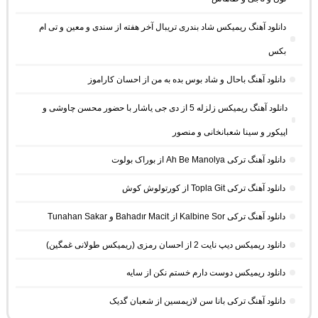
دانلود آهنگ ریمیکس شاد بندری تریبال آخر هفته از سندی و معین و تی ام
بکس
دانلود آهنگ باحال و شاد بوس بده به من از احسان کاراموز
دانلود آهنگ ریمیکس زلزله 5 از دی جی یاشار با حضور محسن چاوشی و
اپیکور و سینا شعبانخانی و منصور
دانلود آهنگ ترکی Ah Be Manolya از بوراک بولوت
دانلود آهنگ ترکی Topla Git از کورتولوش کوش
دانلود آهنگ ترکی Kalbine Sor از Bahadır Macit و Tunahan Sakar
دانلود ریمیکس دیپ نایت 2 از احسان رمزی (ریمیکس طولانی غمگین)
دانلود ریمیکس دوست دارم خستم نکن از سایه
دانلود آهنگ ترکی بانا سن لازیمسین از شعبان گدیک