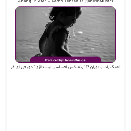
Ahang Dj Afer – Radio Tehran 17 (jaheshMusic)
آهنگ رادیو تهران 17 “ریمیکس احساسی نوستالژی” دی جی ای فر