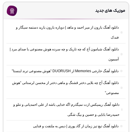
موزیک های جدید
دانلود آهنگ بارون از میر احمد و ماهد | دوباره بارون بارید دستمه سیگار و
فندک
دانلود آهنگ شبامون آخ که چه تاریک و چه سرده هوش مصنوعی با صدای مرد |
آسمون
دانلود آهنگ خارجی Memories از DUORUSH “هوش مصنوعی ترند اینستا”
دانلود آهنگ آخ چه بلایی دختر قشنگ و ماهی دختر از محسن لرستانی “هوش
مصنوعی”
دانلود آهنگ ریمیکس ازت نمیگذرم اگه خدایی باشه از علی احمدیانی و تتلو و
حمیدرضا بابایی و حصین و بیگ شگی
دانلود آهنگ تیغ تیز زمان از گاد پوری | دیس به ملتفت و فدایی