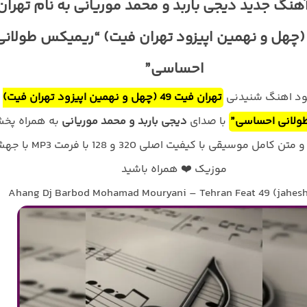
آهنگ جدید دیجی باربد و محمد موریانی به نام تهران
یت 49 (چهل و نهمین اپیزود تهران فیت) “ریمیکس طولانی
احساسی”
لود اهنگ شنیدنی
تهران فیت 49 (چهل و نهمین اپیزود تهران فیت)
ولانی احساسی”
با صدای
دیجی باربد و محمد موریانی
به همراه پخ
آنلاین ترانه و متن کامل موسیقی با کیفیت اصلی 320 و 128 با
موزیک ❤️ همراه باشید
Ahang Dj Barbod Mohamad Mouryani – Tehran Feat 49 (jahes