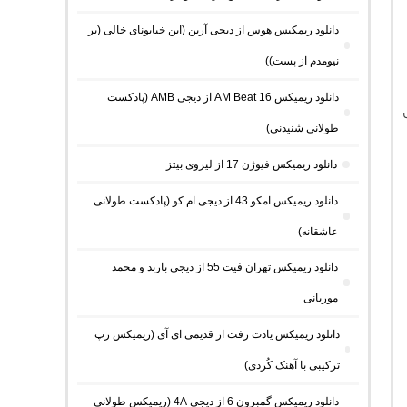
دانلود ریمکیس هوس از دیجی آرین (این خیابونای خالی (بر
نیومدم از پست))
دانلود ریمیکس AM Beat 16 از دیجی AMB (پادکست
طولانی شنیدنی)
دانلود ریمیکس فیوژن 17 از لیروی بیتز
دانلود ریمیکس امکو 43 از دیجی ام کو (پادکست طولانی
عاشقانه)
دانلود ریمیکس تهران فیت 55 از دیجی باربد و محمد
موریانی
دانلود ریمیکس یادت رفت از قدیمی ای آی (ریمیکس رپ
ترکیبی با آهنک کُردی)
دانلود ریمیکس گمبرون 6 از دیجی 4A (ریمیکس طولانی