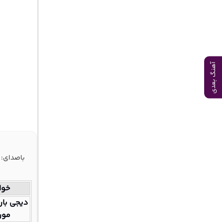
آهنگ بعدی
باصدای: 
خوا
دیجی بار
مور