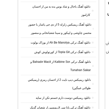
دانلود آهنگ باحال و شاد بوس بده به من از احسان
کاراموز
دانلود آهنگ ریمیکس زلزله 5 از دی جی یاشار با حضور
محسن چاوشی و اپیکور و سینا شعبانخانی و منصور
ش
دانلود آهنگ ترکی Ah Be Manolya از بوراک بولوت
 فرمت MP3 با جهش
دانلود آهنگ ترکی Topla Git از کورتولوش کوش
دانلود آهنگ ترکی Kalbine Sor از Bahadır Macit و
Tunahan Sakar
دانلود ریمیکس دیپ نایت 2 از احسان رمزی (ریمیکس
طولانی غمگین)
دانلود ریمیکس دوست دارم خستم نکن از سایه
دانلود آهنگ ترکی بانا سن لازیمسین از شعبان گدیک