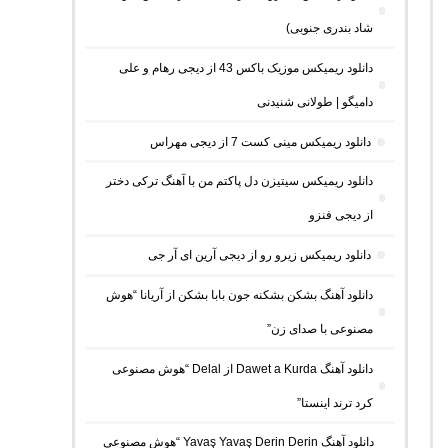
شاد بندری جنوبی)
دانلود ریمیکس موزیک باکس 43 از دیجی رهام و علی
دامیگو | طولانی شنیدنی
دانلود ریمیکس مینی کست 7 از دیجی مهراس
دانلود ریمیکس سیتیزن دل پاکتم من با آهنگ ترکی دختر
از دیجی فنزو
دانلود ریمیکس زیرو رو از دیجی آرین ای آر جی
دانلود آهنگ بشکن بشکنه جون بابا بشکن از آریانا “هوش
مصنوعی با صدای زن”
دانلود آهنگ Dawet a Kurda از Delal “هوش مصنوعی
کرد ترند اینستا”
دانلود آهنگ Yavaş Yavaş Derin Derin “هوش مصنوعی