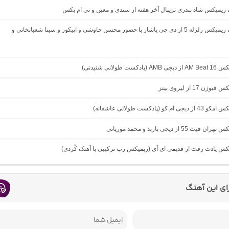
گ ریمیکس شاد بندری تریبال آخر هفته از سندی و معین و تی ام بکس
دانلود آهنگ ریمیکس زلزله 5 از دی جی یاشار با حضور محسن چاوشی و اپیکور و سینا شعبانخانی و
دکست طولانی شنیدنی)
ژن 17 از لیروی بیتز
ام کو (پادکست طولانی عاشقانه)
ت 55 از دیجی باربد و محمد موریانی
یکس یادت رفت از قدیمی ای آی (ریمیکس رپ ترکیبی با آهنک کُردی)
رای این آهنگ