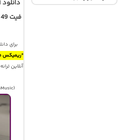
دانلود 
ف
برای دان
“ریمیکس ط
hMusic)