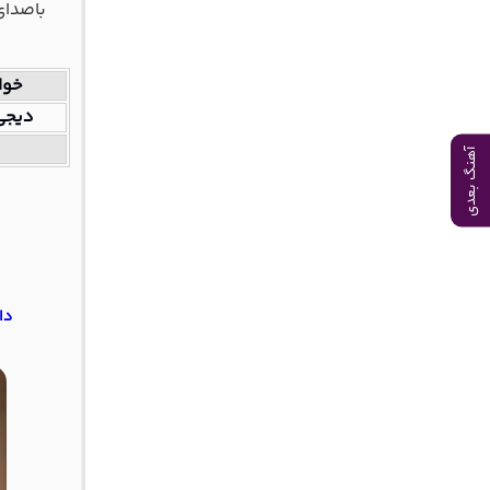
باصدای
خوا
دیجی 
آهنگ بعدی
دانلو