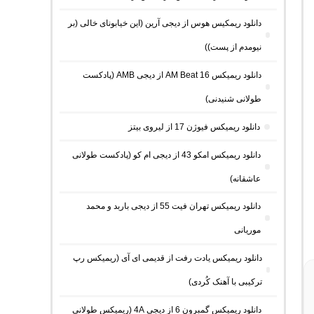
دانلود ریمکیس هوس از دیجی آرین (این خیابونای خالی (بر
نیومدم از پست))
دانلود ریمیکس AM Beat 16 از دیجی AMB (پادکست
طولانی شنیدنی)
دانلود ریمیکس فیوژن 17 از لیروی بیتز
دانلود ریمیکس امکو 43 از دیجی ام کو (پادکست طولانی
عاشقانه)
دانلود ریمیکس تهران فیت 55 از دیجی باربد و محمد
موریانی
دانلود ریمیکس یادت رفت از قدیمی ای آی (ریمیکس رپ
ترکیبی با آهنک کُردی)
دانلود ریمیکس گمبرون 6 از دیجی 4A (ریمیکس طولانی