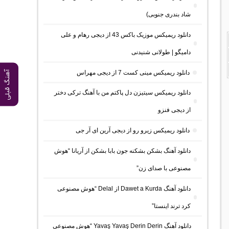
شاد بندری جنوبی)
دانلود ریمیکس موزیک باکس 43 از دیجی رهام و علی
دامیگو | طولانی شنیدنی
دانلود ریمیکس مینی کست 7 از دیجی مهراس
آهنگ قبلی
دانلود ریمیکس سیتیزن دل پاکتم من با آهنگ ترکی دختر
از دیجی فنزو
دانلود ریمیکس زیرو رو از دیجی آرین ای آر جی
دانلود آهنگ بشکن بشکنه جون بابا بشکن از آریانا “هوش
مصنوعی با صدای زن”
دانلود آهنگ Dawet a Kurda از Delal “هوش مصنوعی
کرد ترند اینستا”
دانلود آهنگ Yavaş Yavaş Derin Derin “هوش مصنوعی