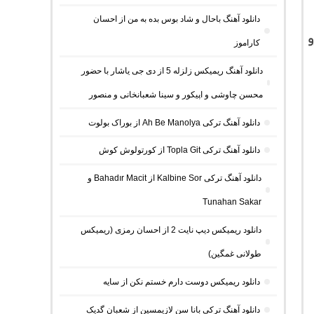
دانلود آهنگ باحال و شاد بوس بده به من از احسان
و
کاراموز
دانلود آهنگ ریمیکس زلزله 5 از دی جی یاشار با حضور
محسن چاوشی و اپیکور و سینا شعبانخانی و منصور
دانلود آهنگ ترکی Ah Be Manolya از بوراک بولوت
دانلود آهنگ ترکی Topla Git از کورتولوش کوش
دانلود آهنگ ترکی Kalbine Sor از Bahadır Macit و
Tunahan Sakar
دانلود ریمیکس دیپ نایت 2 از احسان رمزی (ریمیکس
طولانی غمگین)
دانلود ریمیکس دوست دارم خستم نکن از سایه
دانلود آهنگ ترکی بانا سن لازیمسین از شعبان گدیک