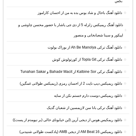
بکس
دانلود آهنگ باحال و شاد بوس بده به من از احسان کاراموز
دانلود آهنگ ریمیکس زلزله 5 از دی جی یاشار با حضور محسن چاوشی و
اپیکور و سینا شعبانخانی و منصور
دانلود آهنگ ترکی Ah Be Manolya از بوراک بولوت
دانلود آهنگ ترکی Topla Git از کورتولوش کوش
دانلود آهنگ ترکی Kalbine Sor از Bahadır Macit و Tunahan Sakar
دانلود ریمیکس دیپ نایت 2 از احسان رمزی (ریمیکس طولانی غمگین)
دانلود ریمیکس دوست دارم خستم نکن از سایه
دانلود آهنگ ترکی بانا سن لازیمسین از شعبان گدیک
دانلود ریمکیس هوس از دیجی آرین (این خیابونای خالی (بر نیومدم از پست))
دانلود ریمیکس AM Beat 16 از دیجی AMB (پادکست طولانی شنیدنی)