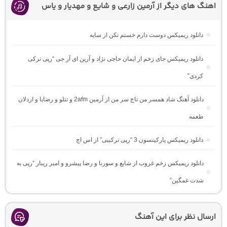
اهنگ های دیگر از آرمین زارعی و شایع و مهدیار و یاس
دانلود ریمیکس دوست دارم خستم نکن از سایه
دانلود ریمیکس جای زخم از ایمان حاجی نژاد و آرین ای آر جی “رپی ترکی
کردی”
دانلود آهنگ شاد همسر من تاج سر من از آرمین 2afm و تتلو و رضایا و اردلان
طعمه
دانلود ریمیکس پارکینسون 3 “رپی ترکیبی” از اس اچ
دانلود ریمیکس زخم غروب از شایع و سورنا و رضا پیشرو و امیر ریبار “رپی به
شدت غمگین”
ارسال نظر برای این آهنگ