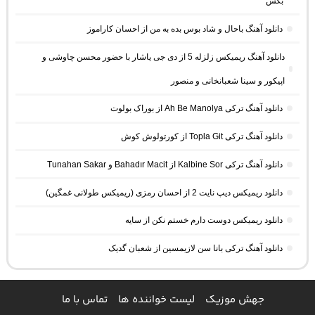
بکس
دانلود آهنگ باحال و شاد بوس بده به من از احسان کاراموز
دانلود آهنگ ریمیکس زلزله 5 از دی جی یاشار با حضور محسن چاوشی و
اپیکور و سینا شعبانخانی و منصور
دانلود آهنگ ترکی Ah Be Manolya از بوراک بولوت
دانلود آهنگ ترکی Topla Git از کورتولوش کوش
دانلود آهنگ ترکی Kalbine Sor از Bahadır Macit و Tunahan Sakar
دانلود ریمیکس دیپ نایت 2 از احسان رمزی (ریمیکس طولانی غمگین)
دانلود ریمیکس دوست دارم خستم نکن از سایه
دانلود آهنگ ترکی بانا سن لازیمسین از شعبان گدیک
جهش موزیک
لیست خواننده ها
تماس با ما