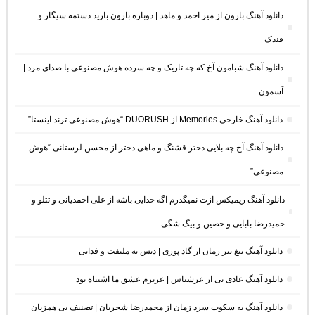
دانلود آهنگ بارون از میر احمد و ماهد | دوباره بارون بارید دستمه سیگار و
فندک
دانلود آهنگ شبامون آخ که چه تاریک و چه سرده هوش مصنوعی با صدای مرد |
آسمون
دانلود آهنگ خارجی Memories از DUORUSH “هوش مصنوعی ترند اینستا”
دانلود آهنگ آخ چه بلایی دختر قشنگ و ماهی دختر از محسن لرستانی “هوش
مصنوعی”
دانلود آهنگ ریمیکس ازت نمیگذرم اگه خدایی باشه از علی احمدیانی و تتلو و
حمیدرضا بابایی و حصین و بیگ شگی
دانلود آهنگ تیغ تیز زمان از گاد پوری | دیس به ملتفت و فدایی
دانلود آهنگ عادی نی از عرشیاس | عزیزم عشق ما اشتباه بود
دانلود آهنگ به سکوت سرد زمان از محمدرضا شجریان | تصنیف بی همزبان