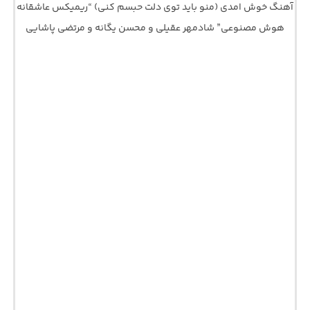
آهنگ خوش امدی (منو باید توی دلت حبسم کنی) “ریمیکس عاشقانه
هوش مصنوعی” شادمهر عقیلی و محسن یگانه و مرتضی پاشایی