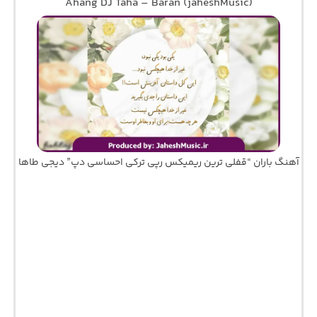
Ahang DJ Taha – Baran (jaheshMusic)
آهنگ باران “قفلی ترین ریمیکس رپی ترکی احساسی دپ” دیجی طاها