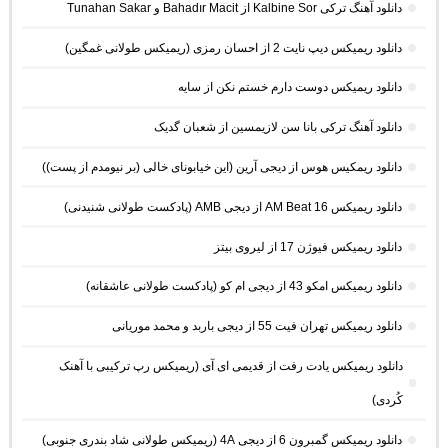
دانلود آهنگ ترکی Kalbine Sor از Bahadır Macit و Tunahan Sakar
دانلود ریمیکس دیپ نایت 2 از احسان رمزی (ریمیکس طولانی غمگین)
دانلود ریمیکس دوست دارم خستم نکن از سایه
دانلود آهنگ ترکی بانا سن لازیمسین از شعبان گدیک
دانلود ریمکیس هوس از دیجی آرین (این خیابونای خالی (بر نیومدم از پست))
دانلود ریمیکس AM Beat 16 از دیجی AMB (پادکست طولانی شنیدنی)
دانلود ریمیکس فیوژن 17 از لیروی بیتز
دانلود ریمیکس امکو 43 از دیجی ام کو (پادکست طولانی عاشقانه)
دانلود ریمیکس تهران فیت 55 از دیجی باربد و محمد موریانی
دانلود ریمیکس یادت رفت از قدیمی ای آی (ریمیکس رپ ترکیبی با آهنک
کُردی)
دانلود ریمیکس گمبرون 6 از دیجی 4A (ریمیکس طولانی شاد بندری جنوبی)