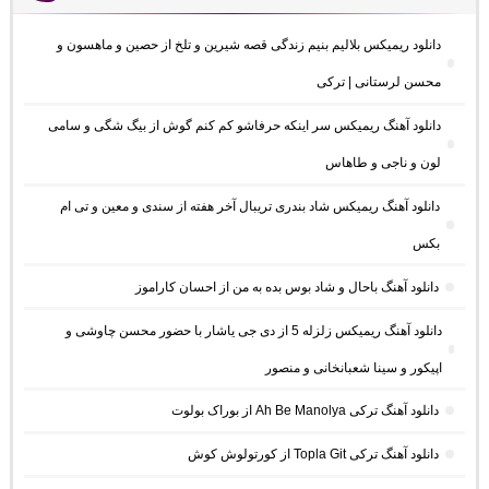
دانلود ریمیکس بلالیم بنیم زندگی قصه شیرین و تلخ از حصین و ماهسون و
محسن لرستانی | ترکی
دانلود آهنگ ریمیکس سر اینکه حرفاشو کم کنم گوش از بیگ شگی و سامی
لون و ناجی و طاهاس
دانلود آهنگ ریمیکس شاد بندری تریبال آخر هفته از سندی و معین و تی ام
بکس
دانلود آهنگ باحال و شاد بوس بده به من از احسان کاراموز
دانلود آهنگ ریمیکس زلزله 5 از دی جی یاشار با حضور محسن چاوشی و
اپیکور و سینا شعبانخانی و منصور
دانلود آهنگ ترکی Ah Be Manolya از بوراک بولوت
دانلود آهنگ ترکی Topla Git از کورتولوش کوش