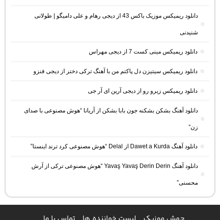
دانلود ریمیکس موزیک باکس 43 از دیجی رهام و علی دامیگو | طولانی
شنیدنی
دانلود ریمیکس مینی کست 7 از دیجی مهراس
دانلود ریمیکس سیتیزن دل پاکتم من با آهنگ ترکی دختر از دیجی فنزو
دانلود ریمیکس زیرو رو از دیجی آرین ای آر جی
دانلود آهنگ بشکن بشکنه جون بابا بشکن از آریانا “هوش مصنوعی با صدای
زن”
دانلود آهنگ Dawet a Kurda از Delal “هوش مصنوعی کرد ترند اینستا”
دانلود آهنگ Yavaş Yavaş Derin Derin “هوش مصنوعی ترکی از آرش
محسنی”
جهش موزیک
لیست خواننده ها
تماس با ما