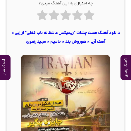
چه امتیازی به این آهنگ میدی؟
دانلود آهنگ مست چشات “ریمیکس عاشقانه ناب قفلی” از اِبی ×
آصف آریا × هوروش بند × حامیم × مجید رضوی
آهنگ بعدی
آهنگ قبلی