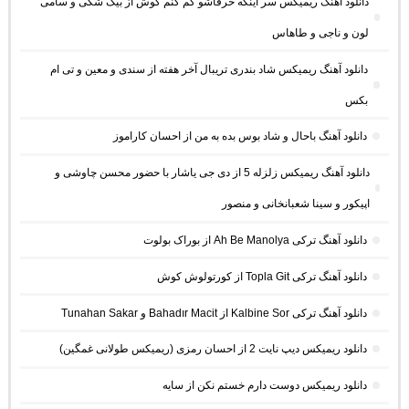
دانلود آهنگ ریمیکس سر اینکه حرفاشو کم کنم گوش از بیگ شگی و سامی
لون و ناجی و طاهاس
دانلود آهنگ ریمیکس شاد بندری تریبال آخر هفته از سندی و معین و تی ام
بکس
دانلود آهنگ باحال و شاد بوس بده به من از احسان کاراموز
دانلود آهنگ ریمیکس زلزله 5 از دی جی یاشار با حضور محسن چاوشی و
اپیکور و سینا شعبانخانی و منصور
دانلود آهنگ ترکی Ah Be Manolya از بوراک بولوت
دانلود آهنگ ترکی Topla Git از کورتولوش کوش
دانلود آهنگ ترکی Kalbine Sor از Bahadır Macit و Tunahan Sakar
دانلود ریمیکس دیپ نایت 2 از احسان رمزی (ریمیکس طولانی غمگین)
دانلود ریمیکس دوست دارم خستم نکن از سایه