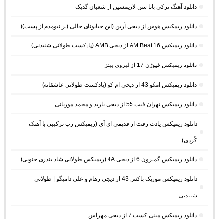
دانلود آهنگ ترکی بانا سن لازیمسین از شعبان گدیک
دانلود ریمکیس هوس از دیجی آرین (این خیابونای خالی (بر نیومدم از پست))
دانلود ریمیکس AM Beat 16 از دیجی AMB (پادکست طولانی شنیدنی)
دانلود ریمیکس فیوژن 17 از لیروی بیتز
دانلود ریمیکس امکو 43 از دیجی ام کو (پادکست طولانی عاشقانه)
دانلود ریمیکس تهران فیت 55 از دیجی باربد و محمد موریانی
دانلود ریمیکس یادت رفت از قدیمی ای آی (ریمیکس رپ ترکیبی با آهنک
کُردی)
دانلود ریمیکس گمبرون 6 از دیجی 4A (ریمیکس طولانی شاد بندری جنوبی)
دانلود ریمیکس موزیک باکس 43 از دیجی رهام و علی دامیگو | طولانی
شنیدنی
دانلود ریمیکس مینی کست 7 از دیجی مهراس