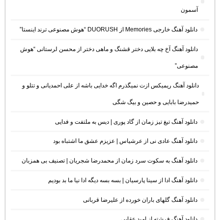
آسمون
دانلود آهنگ خارجی Memories از DUORUSH “هوش مصنوعی ترند اینستا”
دانلود آهنگ آخ چه بلایی دختر قشنگ و ماهی دختر از محسن لرستانی “هوش
مصنوعی”
دانلود آهنگ ریمیکس ازت نمیگذرم اگه خدایی باشه از علی احمدیانی و تتلو و
حمیدرضا بابایی و حصین و بیگ شگی
دانلود آهنگ تیغ تیز زمان از گاد پوری | دیس به ملتفت و فدایی
دانلود آهنگ عادی نی از عرشیاس | عزیزم عشق ما اشتباه بود
دانلود آهنگ به سکوت سرد زمان از محمدرضا شجریان | تصنیف بی همزبان
دانلود آهنگ ادا از سینا پارسیان | بسه بسه دیگه ادا نیا ما بد بودیم
دانلود آهنگ گلهای باران خورده از علیرضا قربانی
دانلود آهنگ فرشته از امید عقابی