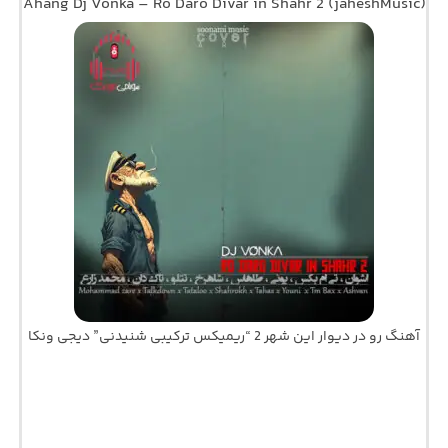
Ahang Dj Vonka – Ro Daro Divar in Shahr 2 (jaheshMusic)
آهنگ رو در دیوار این شهر 2 “ریمیکس ترکیبی شنیدنی” دیجی ونکا