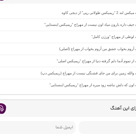
میکس طولانی رپی” از دیجی کاوه
گ حیف داره بارون میاد اون نیست از مهراج “ریمیکس اینستایی”
گ لوطی از مهراج “ورژن کامل”
گ آروم بخواب عشق من آروم بخواب از مهراج (اصلی)
گ از تموم آدما دلم گرفته دنیا از مهراج “ریمیکس اصلی”
گ والله زمین برای من جای قشنگی نیست از مهراج (ریمیکس دپ)
گ اون که دلش نباشه زود میره از مهراج “ریمیکس اینستایی”
رای این آهنگ