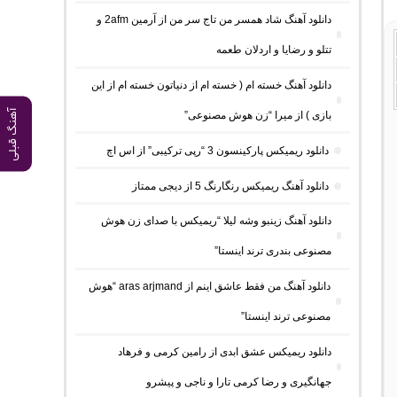
دانلود آهنگ شاد همسر من تاج سر من از آرمین 2afm و
تتلو و رضایا و اردلان طعمه
دانلود آهنگ خسته ام ( خسته ام از دنیاتون خسته ام از این
آهنگ قبلی
بازی ) از میرا “زن هوش مصنوعی”
دانلود ریمیکس پارکینسون 3 “رپی ترکیبی” از اس اچ
دانلود آهنگ ریمیکس رنگارنگ 5 از دیجی ممتاز
دانلود آهنگ زینبو وشه لیلا “ریمیکس با صدای زن هوش
مصنوعی بندری ترند اینستا”
دانلود آهنگ من فقط عاشق اینم از aras arjmand “هوش
مصنوعی ترند اینستا”
دانلود ریمیکس عشق ابدی از رامین کرمی و فرهاد
جهانگیری و رضا کرمی تارا و ناجی و پیشرو