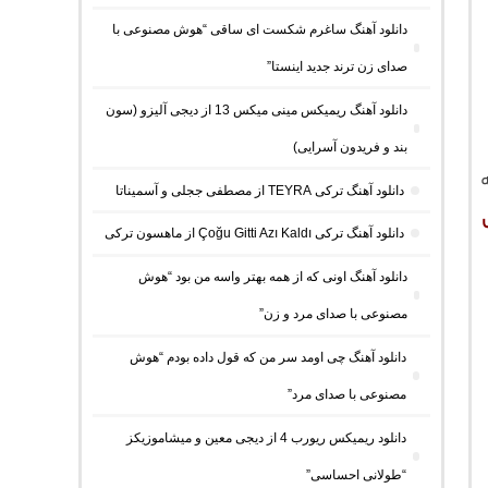
دانلود آهنگ ساغرم شکست ای ساقی “هوش مصنوعی با
صدای زن ترند جدید اینستا”
دانلود آهنگ ریمیکس مینی میکس 13 از دیجی آلیزو (سون
بند و فریدون آسرایی)
دانلود آهنگ ترکی TEYRA از مصطفی ججلی و آسمیناتا
دانلود آهنگ ترکی Çoğu Gitti Azı Kaldı از ماهسون ترکی
دانلود آهنگ اونی که از همه بهتر واسه من بود “هوش
مصنوعی با صدای مرد و زن”
دانلود آهنگ چی اومد سر من که قول داده بودم “هوش
مصنوعی با صدای مرد”
دانلود ریمیکس ریورب 4 از دیجی معین و میشاموزیکز
“طولانی احساسی”