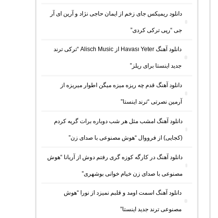
دانلود ریمیکس جای زخم از ایمان حاجی نژاد و آرین ای آر
جی “رپی ترکی کردی”
دانلود آهنگ Havası Yeter از Alisch Music “ترکی ترند
جدید اینستا برای ریلز”
دانلود آهنگ ﻗﺪم ﭼﻪ رﻳﺰه ﻣﻴﺰه ﻣﻴﮕﻦ اﻃﻮار ﻣﻴﺮﻳﺰه از
آرمین نصرتی “ترند اینستا”
دانلود آهنگ امشب مثل هر شب دوباره برات گریه کردم
(کجایی) از فرووال “هوش مصنوعی با صدای زن”
دانلود آهنگ در کارگه کوزه گری رفتم دوش از آریانا “هوش
مصنوعی با صدای زن خیام خوانی بوشهری”
دانلود آهنگ اسمت اومد و قلبم نمیزد از نورا “هوش
مصنوعی ترند جدید اینستا”