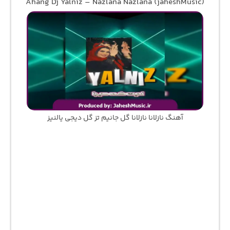
Ahang Dj Yalniz – Nazlana Nazlana (jaheshMusic)
آهنگ نازلانا نازلانا گل جانیم تز گل دیجی یالنیز