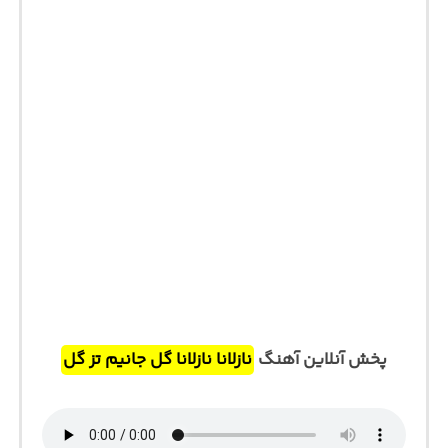
پخش آنلاین آهنگ
نازلانا نازلانا گل جانیم تز گل