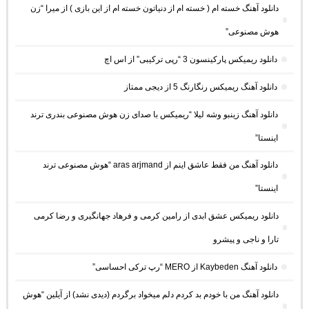
دانلود آهنگ خسته ام ( خسته ام از دنیاتون خسته ام از این بازی ) از میرا “زن
هوش مصنوعی”
دانلود ریمیکس پارکینسون 3 “رپی ترکیبی” از اس اچ
دانلود آهنگ ریمیکس رنگارنگ 5 از دیجی ممتاز
دانلود آهنگ زینبو وشه لیلا “ریمیکس با صدای زن هوش مصنوعی بندری ترند
اینستا”
دانلود آهنگ من فقط عاشق اینم از aras arjmand “هوش مصنوعی ترند
اینستا”
دانلود ریمیکس عشق ابدی از رامین کرمی و فرهاد جهانگیری و رضا کرمی
تارا و ناجی و پیشرو
دانلود آهنگ Kaybeden از MERO “رپ ترکی احساسی”
دانلود آهنگ من با خودم بد کردم دلم میخواد برگردم (دیدی نشد) از آیلین “هوش