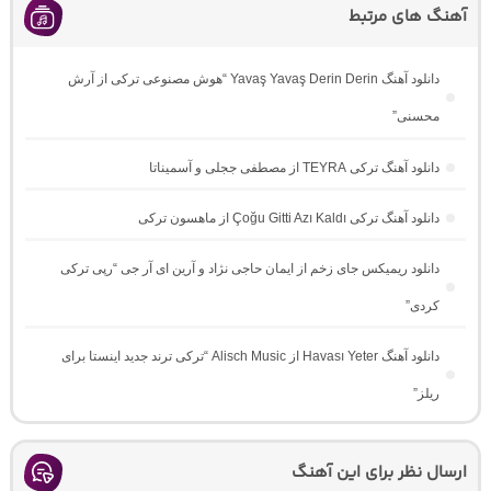
آهنگ های مرتبط
دانلود آهنگ Yavaş Yavaş Derin Derin “هوش مصنوعی ترکی از آرش
محسنی”
دانلود آهنگ ترکی TEYRA از مصطفی ججلی و آسمیناتا
دانلود آهنگ ترکی Çoğu Gitti Azı Kaldı از ماهسون ترکی
دانلود ریمیکس جای زخم از ایمان حاجی نژاد و آرین ای آر جی “رپی ترکی
کردی”
دانلود آهنگ Havası Yeter از Alisch Music “ترکی ترند جدید اینستا برای
ریلز”
ارسال نظر برای این آهنگ