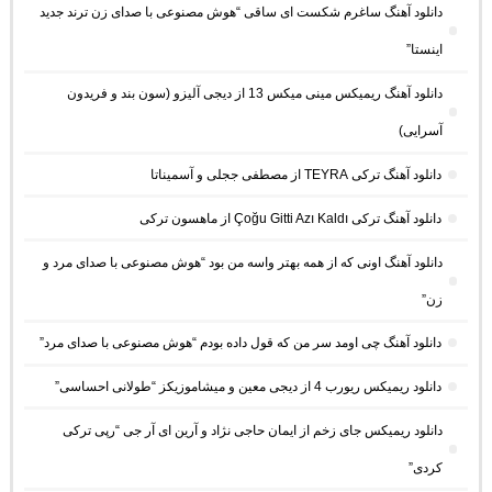
دانلود آهنگ ساغرم شکست ای ساقی “هوش مصنوعی با صدای زن ترند جدید
اینستا”
دانلود آهنگ ریمیکس مینی میکس 13 از دیجی آلیزو (سون بند و فریدون
آسرایی)
دانلود آهنگ ترکی TEYRA از مصطفی ججلی و آسمیناتا
دانلود آهنگ ترکی Çoğu Gitti Azı Kaldı از ماهسون ترکی
دانلود آهنگ اونی که از همه بهتر واسه من بود “هوش مصنوعی با صدای مرد و
زن”
دانلود آهنگ چی اومد سر من که قول داده بودم “هوش مصنوعی با صدای مرد”
دانلود ریمیکس ریورب 4 از دیجی معین و میشاموزیکز “طولانی احساسی”
دانلود ریمیکس جای زخم از ایمان حاجی نژاد و آرین ای آر جی “رپی ترکی
کردی”