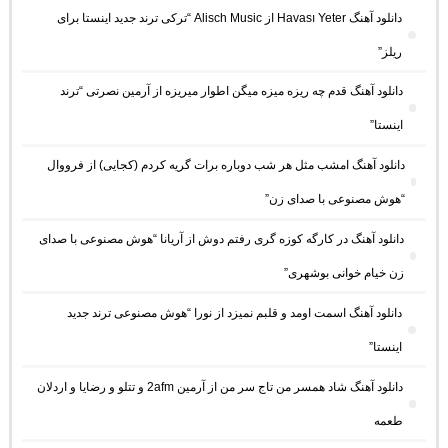
دانلود آهنگ Havası Yeter از Alisch Music “ترکی ترند جدید اینستا برای
ریلز”
دانلود آهنگ ﻗﺪم ﭼﻪ رﻳﺰه ﻣﻴﺰه ﻣﻴﮕﻦ اﻃﻮار ﻣﻴﺮﻳﺰه از آرمین نصرتی “ترند
اینستا”
دانلود آهنگ امشب مثل هر شب دوباره برات گریه کردم (کجایی) از فرووال
“هوش مصنوعی با صدای زن”
دانلود آهنگ در کارگه کوزه گری رفتم دوش از آریانا “هوش مصنوعی با صدای
زن خیام خوانی بوشهری”
دانلود آهنگ اسمت اومد و قلبم نمیزد از نورا “هوش مصنوعی ترند جدید
اینستا”
دانلود آهنگ شاد همسر من تاج سر من از آرمین 2afm و تتلو و رضایا و اردلان
طعمه