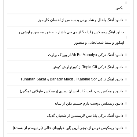
بکس
دانلود آهنگ باحال و شاد بوس بده به من از احسان کاراموز
دانلود آهنگ ریمیکس زلزله 5 از دی جی یاشار با حضور محسن چاوشی و
اپیکور و سینا شعبانخانی و منصور
دانلود آهنگ ترکی Ah Be Manolya از بوراک بولوت
دانلود آهنگ ترکی Topla Git از کورتولوش کوش
دانلود آهنگ ترکی Kalbine Sor از Bahadır Macit و Tunahan Sakar
دانلود ریمیکس دیپ نایت 2 از احسان رمزی (ریمیکس طولانی غمگین)
دانلود ریمیکس دوست دارم خستم نکن از سایه
دانلود آهنگ ترکی بانا سن لازیمسین از شعبان گدیک
دانلود ریمکیس هوس از دیجی آرین (این خیابونای خالی (بر نیومدم از پست))