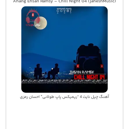
Ahang Ehsan Ramsy – Chill Night 04 (jaheshMusic)
آهنگ چیل نایت 4 “ریمیکس پاپ طولانی” احسان رمزی