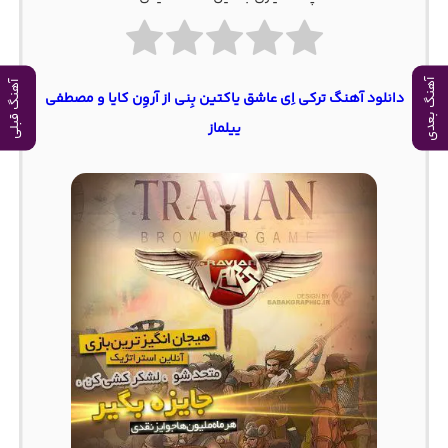
آهنگ بعدی
آهنگ قبلی
دانلود آهنگ ترکی اِی عاشق یاکتین بِنی از آروِن کایا و مصطفی
ییلماز