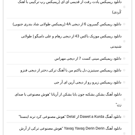
دانلود ریمیکس یادت رفت از قدیمی ای آی (ریمیکس رپ ترکیبی با آهنک
کُردی)
دانلود ریمیکس گمبرون 6 از دیجی 4A (ریمیکس طولانی شاد بندری جنوبی)
دانلود ریمیکس موزیک باکس 43 از دیجی رهام و علی دامیگو | طولانی
شنیدنی
دانلود ریمیکس مینی کست 7 از دیجی مهراس
دانلود ریمیکس سیتیزن دل پاکتم من با آهنگ ترکی دختر از دیجی فنزو
دانلود ریمیکس زیرو رو از دیجی آرین ای آر جی
دانلود آهنگ بشکن بشکنه جون بابا بشکن از آریانا “هوش مصنوعی با صدای
زن”
دانلود آهنگ Dawet a Kurda از Delal “هوش مصنوعی کرد ترند اینستا”
دانلود آهنگ Yavaş Yavaş Derin Derin “هوش مصنوعی ترکی از آرش