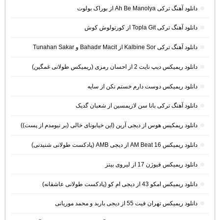
دانلود آهنگ ترکی Ah Be Manolya از بوراک بولوت
دانلود آهنگ ترکی Topla Git از کورتولوش کوش
دانلود آهنگ ترکی Kalbine Sor از Bahadır Macit و Tunahan Sakar
دانلود ریمیکس دیپ نایت 2 از احسان رمزی (ریمیکس طولانی غمگین)
دانلود ریمیکس دوست دارم خستم نکن از سایه
دانلود آهنگ ترکی بانا سن لازیمسین از شعبان گدیک
دانلود ریمکیس هوس از دیجی آرین (این خیابونای خالی (بر نیومدم از پست))
دانلود ریمیکس AM Beat 16 از دیجی AMB (پادکست طولانی شنیدنی)
دانلود ریمیکس فیوژن 17 از لیروی بیتز
دانلود ریمیکس امکو 43 از دیجی ام کو (پادکست طولانی عاشقانه)
دانلود ریمیکس تهران فیت 55 از دیجی باربد و محمد موریانی