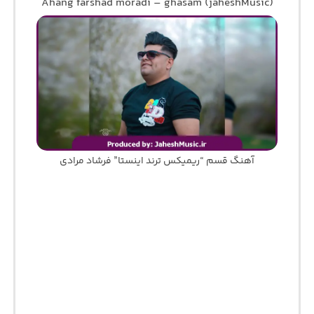
Ahang farshad moradi – ghasam (jaheshMusic)
آهنگ قسم “ریمیکس ترند اینستا” فرشاد مرادی