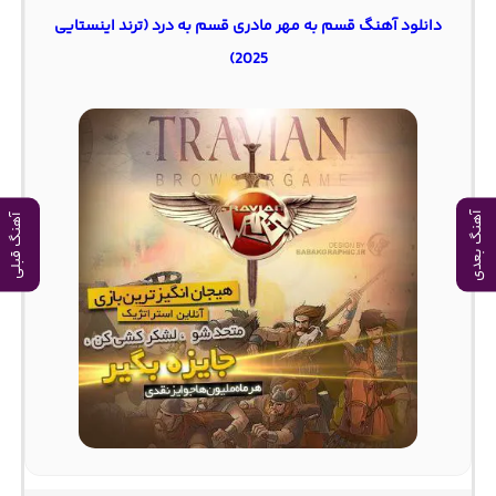
دانلود آهنگ ﻗﺴﻢ ﺑﻪ ﻣﻬﺮ ﻣﺎدری ﻗﺴﻢ ﺑﻪ درد (ترند اینستایی
2025)
آهنگ بعدی
آهنگ قبلی