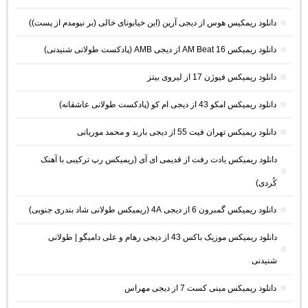
دانلود ریمکیس هوس از دیجی آرین (این خیابونای خالی (بر نیومدم از پست))
دانلود ریمیکس AM Beat 16 از دیجی AMB (پادکست طولانی شنیدنی)
دانلود ریمیکس فیوژن 17 از لیروی بیتز
دانلود ریمیکس امکو 43 از دیجی ام کو (پادکست طولانی عاشقانه)
دانلود ریمیکس تهران فیت 55 از دیجی باربد و محمد موریانی
دانلود ریمیکس یادت رفت از قدیمی ای آی (ریمیکس رپ ترکیبی با آهنک
کُردی)
دانلود ریمیکس گمبرون 6 از دیجی 4A (ریمیکس طولانی شاد بندری جنوبی)
دانلود ریمیکس موزیک باکس 43 از دیجی رهام و علی دامیگو | طولانی
شنیدنی
دانلود ریمیکس مینی کست 7 از دیجی مهراس