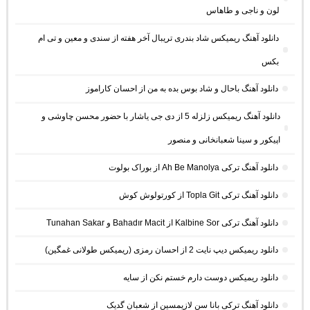
لون و ناجی و طاهاس
دانلود آهنگ ریمیکس شاد بندری تریبال آخر هفته از سندی و معین و تی ام
بکس
دانلود آهنگ باحال و شاد بوس بده به من از احسان کاراموز
دانلود آهنگ ریمیکس زلزله 5 از دی جی یاشار با حضور محسن چاوشی و
اپیکور و سینا شعبانخانی و منصور
دانلود آهنگ ترکی Ah Be Manolya از بوراک بولوت
دانلود آهنگ ترکی Topla Git از کورتولوش کوش
دانلود آهنگ ترکی Kalbine Sor از Bahadır Macit و Tunahan Sakar
دانلود ریمیکس دیپ نایت 2 از احسان رمزی (ریمیکس طولانی غمگین)
دانلود ریمیکس دوست دارم خستم نکن از سایه
دانلود آهنگ ترکی بانا سن لازیمسین از شعبان گدیک