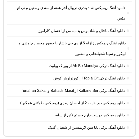
دانلود آهنگ ریمیکس شاد بندری تریبال آخر هفته از سندی و معین و تی ام
بکس
دانلود آهنگ باحال و شاد بوس بده به من از احسان کاراموز
دانلود آهنگ ریمیکس زلزله 5 از دی جی یاشار با حضور محسن چاوشی و
اپیکور و سینا شعبانخانی و منصور
دانلود آهنگ ترکی Ah Be Manolya از بوراک بولوت
دانلود آهنگ ترکی Topla Git از کورتولوش کوش
دانلود آهنگ ترکی Kalbine Sor از Bahadır Macit و Tunahan Sakar
دانلود ریمیکس دیپ نایت 2 از احسان رمزی (ریمیکس طولانی غمگین)
دانلود ریمیکس دوست دارم خستم نکن از سایه
دانلود آهنگ ترکی بانا سن لازیمسین از شعبان گدیک