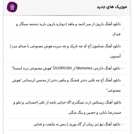
موزیک های جدید
دانلود آهنگ بارون از میر احمد و ماهد | دوباره بارون بارید دستمه سیگار و
فندک
دانلود آهنگ شبامون آخ که چه تاریک و چه سرده هوش مصنوعی با صدای مرد |
آسمون
دانلود آهنگ خارجی Memories از DUORUSH “هوش مصنوعی ترند اینستا”
دانلود آهنگ آخ چه بلایی دختر قشنگ و ماهی دختر از محسن لرستانی “هوش
مصنوعی”
دانلود آهنگ ریمیکس ازت نمیگذرم اگه خدایی باشه از علی احمدیانی و تتلو و
حمیدرضا بابایی و حصین و بیگ شگی
دانلود آهنگ تیغ تیز زمان از گاد پوری | دیس به ملتفت و فدایی