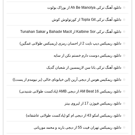
دانلود آهنگ ترکی Ah Be Manolya از بوراک بولوت
دانلود آهنگ ترکی Topla Git از کورتولوش کوش
دانلود آهنگ ترکی Kalbine Sor از Bahadır Macit و Tunahan Sakar
دانلود ریمیکس دیپ نایت 2 از احسان رمزی (ریمیکس طولانی غمگین)
دانلود ریمیکس دوست دارم خستم نکن از سایه
دانلود آهنگ ترکی بانا سن لازیمسین از شعبان گدیک
دانلود ریمکیس هوس از دیجی آرین (این خیابونای خالی (بر نیومدم از پست))
دانلود ریمیکس AM Beat 16 از دیجی AMB (پادکست طولانی شنیدنی)
دانلود ریمیکس فیوژن 17 از لیروی بیتز
دانلود ریمیکس امکو 43 از دیجی ام کو (پادکست طولانی عاشقانه)
دانلود ریمیکس تهران فیت 55 از دیجی باربد و محمد موریانی