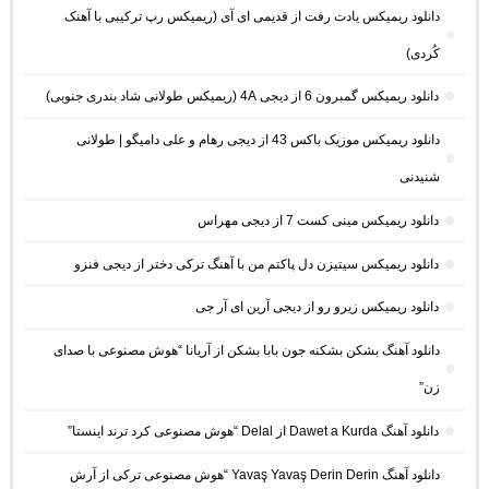
دانلود ریمیکس یادت رفت از قدیمی ای آی (ریمیکس رپ ترکیبی با آهنک
کُردی)
دانلود ریمیکس گمبرون 6 از دیجی 4A (ریمیکس طولانی شاد بندری جنوبی)
دانلود ریمیکس موزیک باکس 43 از دیجی رهام و علی دامیگو | طولانی
شنیدنی
دانلود ریمیکس مینی کست 7 از دیجی مهراس
دانلود ریمیکس سیتیزن دل پاکتم من با آهنگ ترکی دختر از دیجی فنزو
دانلود ریمیکس زیرو رو از دیجی آرین ای آر جی
دانلود آهنگ بشکن بشکنه جون بابا بشکن از آریانا “هوش مصنوعی با صدای
زن”
دانلود آهنگ Dawet a Kurda از Delal “هوش مصنوعی کرد ترند اینستا”
دانلود آهنگ Yavaş Yavaş Derin Derin “هوش مصنوعی ترکی از آرش