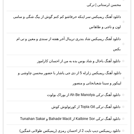
محسن لرستانی | ترکی
دانلود آهنگ ریمیکس سر اینکه حرفاشو کم کنم گوش از بیگ شگی و سامی
لون و ناجی و طاهاس
دانلود آهنگ ریمیکس شاد بندری تریبال آخر هفته از سندی و معین و تی ام
بکس
دانلود آهنگ باحال و شاد بوس بده به من از احسان کاراموز
دانلود آهنگ ریمیکس زلزله 5 از دی جی یاشار با حضور محسن چاوشی و
اپیکور و سینا شعبانخانی و منصور
دانلود آهنگ ترکی Ah Be Manolya از بوراک بولوت
دانلود آهنگ ترکی Topla Git از کورتولوش کوش
دانلود آهنگ ترکی Kalbine Sor از Bahadır Macit و Tunahan Sakar
دانلود ریمیکس دیپ نایت 2 از احسان رمزی (ریمیکس طولانی غمگین)