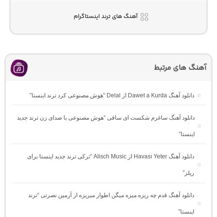
آهنگ های ترند اینستاگرام
آهنگ های مرتبط
دانلود آهنگ Dawet a Kurda از Delal “هوش مصنوعی کرد ترند اینستا”
دانلود آهنگ ساغرم شکست ای ساقی “هوش مصنوعی با صدای زن ترند جدید
اینستا”
دانلود آهنگ Havası Yeter از Alisch Music “ترکی ترند جدید اینستا برای
ریلز”
دانلود آهنگ ﻗﺪم ﭼﻪ رﻳﺰه ﻣﻴﺰه ﻣﻴﮕﻦ اﻃﻮار ﻣﻴﺮﻳﺰه از آرمین نصرتی “ترند
اینستا”