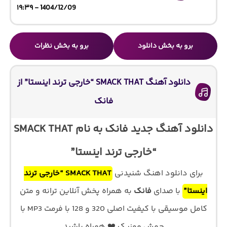
1404/12/09 - ۱۹:۳۹
برو به بخش دانلود
برو به بخش نظرات
دانلود آهنگ SMACK THAT “خارجی ترند اینستا” از
فانک
دانلود آهنگ جدید فانک به نام SMACK THAT
“خارجی ترند اینستا”
برای دانلود اهنگ شنیدنی
SMACK THAT “خارجی ترند
اینستا”
با صدای
فانک
به همراه پخش آنلاین ترانه و متن
کامل موسیقی با کیفیت اصلی 320 و 128 با فرمت MP3 با
جهش موزیک ❤️ همراه باشید