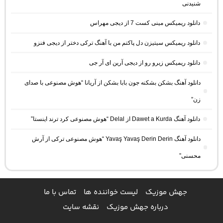
شنیدنی
دانلود ریمیکس مینی کست 7 از دیجی مهراس
دانلود ریمیکس سیتیزن دل پاکتم من با آهنگ ترکی دختر از دیجی فنزو
دانلود ریمیکس زیرو رو از دیجی آرین ای آر جی
دانلود آهنگ بشکن بشکنه جون بابا بشکن از آریانا “هوش مصنوعی با صدای
زن”
دانلود آهنگ Dawet a Kurda از Delal “هوش مصنوعی کرد ترند اینستا”
دانلود آهنگ Yavaş Yavaş Derin Derin “هوش مصنوعی ترکی از آرش
محسنی”
جهش موزیک
لیست خواننده ها
تماس با ما
درباره جهش موزیک
نقشه سایت