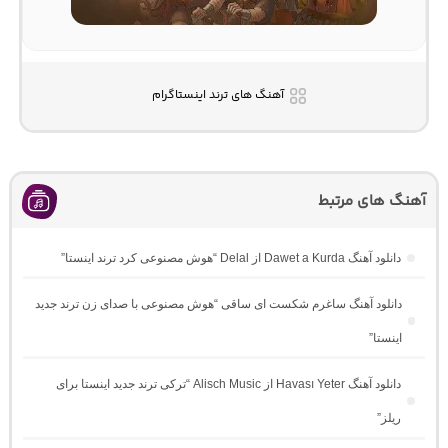
آهنگ های ترند اینستاگرام
آهنگ های مرتبط
دانلود آهنگ Dawet a Kurda از Delal “هوش مصنوعی کرد ترند اینستا”
دانلود آهنگ ساغرم شکست ای ساقی “هوش مصنوعی با صدای زن ترند جدید
اینستا”
دانلود آهنگ Havası Yeter از Alisch Music “ترکی ترند جدید اینستا برای
ریلز”