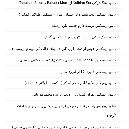
دانلود آهنگ ترکی Kalbine Sor از Bahadır Macit و Tunahan Sakar
دانلود ریمیکس دیپ نایت 2 از احسان رمزی (ریمیکس طولانی غمگین)
دانلود ریمیکس دوست دارم خستم نکن از سایه
دانلود آهنگ ترکی بانا سن لازیمسین از شعبان گدیک
دانلود ریمکیس هوس از دیجی آرین (این خیابونای خالی (بر نیومدم از پست))
دانلود ریمیکس AM Beat 16 از دیجی AMB (پادکست طولانی شنیدنی)
دانلود ریمیکس فیوژن 17 از لیروی بیتز
دانلود ریمیکس امکو 43 از دیجی ام کو (پادکست طولانی عاشقانه)
دانلود ریمیکس تهران فیت 55 از دیجی باربد و محمد موریانی
دانلود ریمیکس یادت رفت از قدیمی ای آی (ریمیکس رپ ترکیبی با آهنک
کُردی)
دانلود ریمیکس گمبرون 6 از دیجی 4A (ریمیکس طولانی شاد بندری جنوبی)