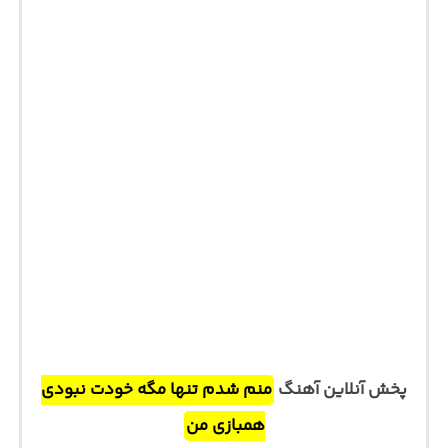
پخش آنلاین آهنگ
منم شدم تنها مگه خودت نبودی
همبازی من