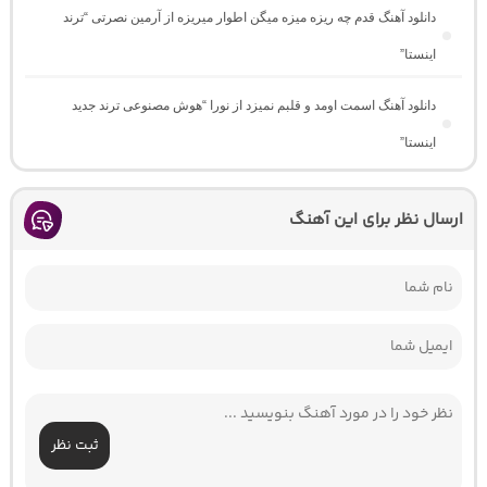
دانلود آهنگ ﻗﺪم ﭼﻪ رﻳﺰه ﻣﻴﺰه ﻣﻴﮕﻦ اﻃﻮار ﻣﻴﺮﻳﺰه از آرمین نصرتی “ترند
اینستا”
دانلود آهنگ اسمت اومد و قلبم نمیزد از نورا “هوش مصنوعی ترند جدید
اینستا”
ارسال نظر برای این آهنگ
ثبت نظر