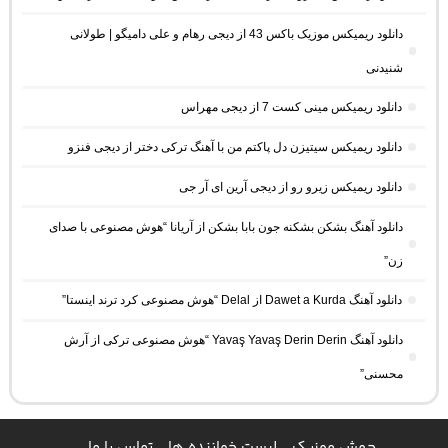
دانلود ریمیکس موزیک باکس 43 از دیجی رهام و علی دامیگو | طولانی
شنیدنی
دانلود ریمیکس مینی کست 7 از دیجی مهراس
دانلود ریمیکس سیتیزن دل پاکتم من با آهنگ ترکی دختر از دیجی فنزو
دانلود ریمیکس زیرو رو از دیجی آرین ای آر جی
دانلود آهنگ بشکن بشکنه جون بابا بشکن از آریانا “هوش مصنوعی با صدای
زن”
دانلود آهنگ Dawet a Kurda از Delal “هوش مصنوعی کرد ترند اینستا”
دانلود آهنگ Yavaş Yavaş Derin Derin “هوش مصنوعی ترکی از آرش
محسنی”
جهش موزیک
لیست خواننده ها
تماس با ما