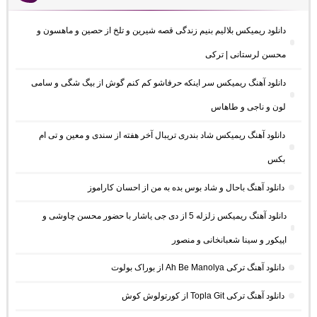
دانلود ریمیکس بلالیم بنیم زندگی قصه شیرین و تلخ از حصین و ماهسون و
محسن لرستانی | ترکی
دانلود آهنگ ریمیکس سر اینکه حرفاشو کم کنم گوش از بیگ شگی و سامی
لون و ناجی و طاهاس
دانلود آهنگ ریمیکس شاد بندری تریبال آخر هفته از سندی و معین و تی ام
بکس
دانلود آهنگ باحال و شاد بوس بده به من از احسان کاراموز
دانلود آهنگ ریمیکس زلزله 5 از دی جی یاشار با حضور محسن چاوشی و
اپیکور و سینا شعبانخانی و منصور
دانلود آهنگ ترکی Ah Be Manolya از بوراک بولوت
دانلود آهنگ ترکی Topla Git از کورتولوش کوش