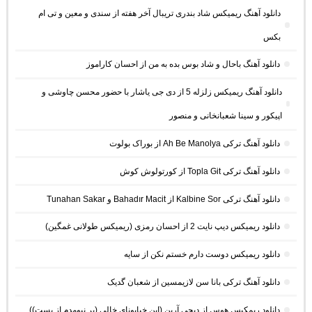
دانلود آهنگ ریمیکس شاد بندری تریبال آخر هفته از سندی و معین و تی ام
بکس
دانلود آهنگ باحال و شاد بوس بده به من از احسان کاراموز
دانلود آهنگ ریمیکس زلزله 5 از دی جی یاشار با حضور محسن چاوشی و
اپیکور و سینا شعبانخانی و منصور
دانلود آهنگ ترکی Ah Be Manolya از بوراک بولوت
دانلود آهنگ ترکی Topla Git از کورتولوش کوش
دانلود آهنگ ترکی Kalbine Sor از Bahadır Macit و Tunahan Sakar
دانلود ریمیکس دیپ نایت 2 از احسان رمزی (ریمیکس طولانی غمگین)
دانلود ریمیکس دوست دارم خستم نکن از سایه
دانلود آهنگ ترکی بانا سن لازیمسین از شعبان گدیک
دانلود ریمکیس هوس از دیجی آرین (این خیابونای خالی (بر نیومدم از پست))