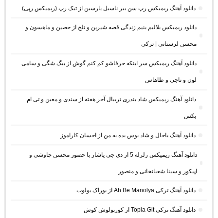
دانلود آهنگ ریمیکس رپ سن بیر ناسیل یارسین از تیک رپ (ریمیکس رپی)
دانلود ریمیکس بلالیم بنیم زندگی قصه شیرین و تلخ از حصین و ماهسون و
محسن لرستانی | ترکی
دانلود آهنگ ریمیکس سر اینکه حرفاشو کم کنم گوش از بیگ شگی و سامی
لون و ناجی و طاهاس
دانلود آهنگ ریمیکس شاد بندری تریبال آخر هفته از سندی و معین و تی ام
بکس
دانلود آهنگ باحال و شاد بوس بده به من از احسان کاراموز
دانلود آهنگ ریمیکس زلزله 5 از دی جی یاشار با حضور محسن چاوشی و
اپیکور و سینا شعبانخانی و منصور
دانلود آهنگ ترکی Ah Be Manolya از بوراک بولوت
دانلود آهنگ ترکی Topla Git از کورتولوش کوش