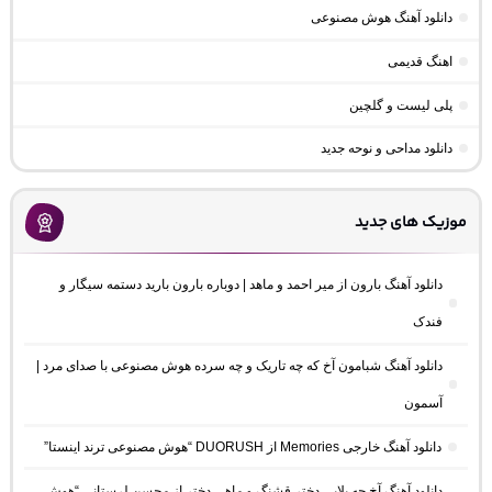
دانلود آهنگ هوش مصنوعی
اهنگ قدیمی
پلی لیست و گلچین
دانلود مداحی و نوحه جدید
موزیک های جدید
دانلود آهنگ بارون از میر احمد و ماهد | دوباره بارون بارید دستمه سیگار و
فندک
دانلود آهنگ شبامون آخ که چه تاریک و چه سرده هوش مصنوعی با صدای مرد |
آسمون
دانلود آهنگ خارجی Memories از DUORUSH “هوش مصنوعی ترند اینستا”
دانلود آهنگ آخ چه بلایی دختر قشنگ و ماهی دختر از محسن لرستانی “هوش