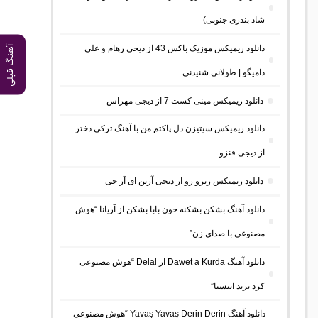
شاد بندری جنوبی)
دانلود ریمیکس موزیک باکس 43 از دیجی رهام و علی
آهنگ قبلی
دامیگو | طولانی شنیدنی
دانلود ریمیکس مینی کست 7 از دیجی مهراس
دانلود ریمیکس سیتیزن دل پاکتم من با آهنگ ترکی دختر
از دیجی فنزو
دانلود ریمیکس زیرو رو از دیجی آرین ای آر جی
دانلود آهنگ بشکن بشکنه جون بابا بشکن از آریانا “هوش
مصنوعی با صدای زن”
دانلود آهنگ Dawet a Kurda از Delal “هوش مصنوعی
کرد ترند اینستا”
دانلود آهنگ Yavaş Yavaş Derin Derin “هوش مصنوعی