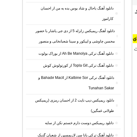
دانلود آهنگ باحال و شاد بوس بده به من از احسان
د
کاراموز
دانلود آهنگ ریمیکس زلزله 5 از دی جی یاشار با حضور
ی
محسن چاوشی و اپیکور و سینا شعبانخانی و منصور
ت
دانلود آهنگ ترکی Ah Be Manolya از بوراک بولوت
دانلود آهنگ ترکی Topla Git از کورتولوش کوش
دانلود آهنگ ترکی Kalbine Sor از Bahadır Macit و
Tunahan Sakar
دانلود ریمیکس دیپ نایت 2 از احسان رمزی (ریمیکس
طولانی غمگین)
دانلود ریمیکس دوست دارم خستم نکن از سایه
دانلود آهنگ ترکی بانا سن لازیمسین از شعبان گدیک