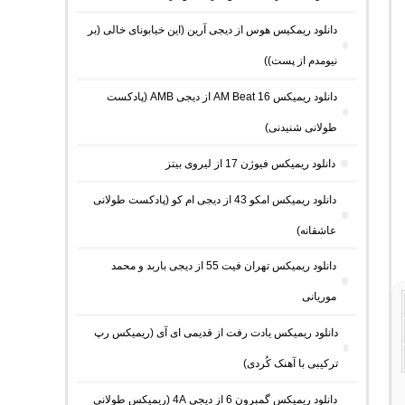
دانلود ریمکیس هوس از دیجی آرین (این خیابونای خالی (بر
نیومدم از پست))
دانلود ریمیکس AM Beat 16 از دیجی AMB (پادکست
طولانی شنیدنی)
دانلود ریمیکس فیوژن 17 از لیروی بیتز
دانلود ریمیکس امکو 43 از دیجی ام کو (پادکست طولانی
عاشقانه)
دانلود ریمیکس تهران فیت 55 از دیجی باربد و محمد
موریانی
دانلود ریمیکس یادت رفت از قدیمی ای آی (ریمیکس رپ
ترکیبی با آهنک کُردی)
دانلود ریمیکس گمبرون 6 از دیجی 4A (ریمیکس طولانی