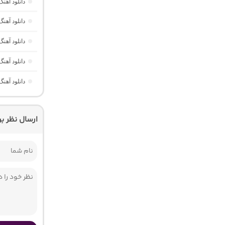
دانلود آهنگ Yavaş Yavaş Derin Derin “هوش مصنوعی ترکی از آرش
دانلود آه
دانلود آهن
دانلود آهن
دانلود آهنگ Havası Yeter از Alisch Music “ترکی ترند جدید اینستا برا
ارسال نظر ب