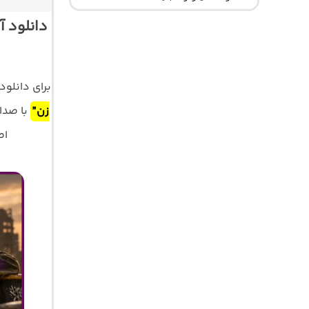
برای دانلو
زن”
با صد
اصلی 320 و 128 