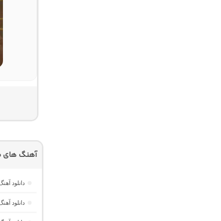
آهنگ های م
دانلود آهن
دانلود آهنگ Dawet a Kurda از Delal “هوش مصنوعی کرد ترند ا