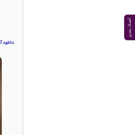
آهنگ بعدی
دانلود آهنگ خارجی need nobody