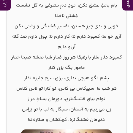
بام بحثِ عشق نکن، خودِ دمِ مصرفی به گل نشست
کِشتیِ ناخدا
خوبی و بدی چیزِ هستن، تفسیرِ قشنگی و زشتی نکن
آری خو مه کمبود دارم نه کار دارم نه پول دارم صد گله
آرزو دارم
کمبود دلار ملار با رفیقا هر روز قمار شبا نعشه صبحا خمار
مامور بگه بزن کنار
بِشم نگو هیچی نداری، برای سرم جایزه نذار
هر شب ما اسپیکاس بی کاس، تو کارا تو لاس کلاس
توام بیای قشنگ‌تری، دورِمان بساطِ دراز
زل می‌زنیم به آسمان، سیگار به لب با تو تِراس
دنیامان قشنگ‌تره، کهکشان و ستاره‌ها