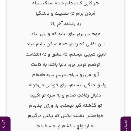
هر کاری کنم دلم شده سنگ سیاه
مُردن برام تهِ مصیبت و دلتنگیا
ردِ رددند آخرِ راه
مهم نی بری بیای، باید که وارثی زیاد
این نقابی که زدم، همه میگن بشم میاد
لایق هیچی نیستم، نه عشق و نه انتقامت
ترکمم کردی برو، دنیا باشه به کامت
آری من روانی‌ام، دربدرِ بی‌عاطفه‌ام
رفیقِ جنگی نیستم، برای خوشی می‌خوامت
دنبالِ رفاقتِ صدم و یه سره تو اکیپم
تو گذشته گیر نیستم، یه ورژن جدیدم
خواهشن نقشه نکش که بکنی درگیرم
آهنگ بعدی
آهنگ قبلی
نه ازدواجِ بنفشم و نه سفیدم