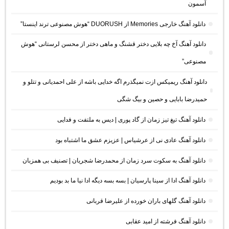
آسمون
دانلود آهنگ خارجی Memories از DUORUSH “هوش مصنوعی ترند اینستا”
دانلود آهنگ آخ چه بلایی دختر قشنگ و ماهی دختر از محسن لرستانی “هوش
مصنوعی”
دانلود آهنگ ریمیکس ازت نمیگذرم اگه خدایی باشه از علی احمدیانی و تتلو و
حمیدرضا بابایی و حصین و بیگ شگی
دانلود آهنگ تیغ تیز زمان از گاد پوری | دیس به ملتفت و فدایی
دانلود آهنگ عادی نی از عرشیاس | عزیزم عشق ما اشتباه بود
دانلود آهنگ به سکوت سرد زمان از محمدرضا شجریان | تصنیف بی همزبان
دانلود آهنگ ادا از سینا پارسیان | بسه بسه دیگه ادا نیا ما بد بودیم
دانلود آهنگ گلهای باران خورده از علیرضا قربانی
دانلود آهنگ فرشته از امید عقابی