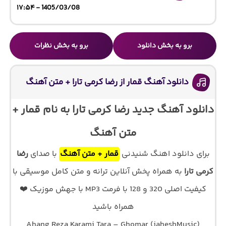
1405/03/08 - ۱۷:۵۴
برو به بخش دانلود
برو به بخش نظرات
دانلود آهنگ قمار از رضا کرمی تارا + متن آهنگ
دانلود آهنگ جدید رضا کرمی تارا به نام قمار +
متن آهنگ
برای دانلود اهنگ شنیدنی
قمار + متن آهنگ
با صدای
رضا
کرمی تارا
به همراه پخش آنلاین ترانه و متن کامل موسیقی با
کیفیت اصلی 320 و 128 با فرمت MP3 با جهش موزیک ❤️
همراه باشید
Ahang Reza Karami Tara – Ghomar (jaheshMusic)