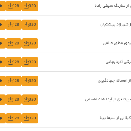
128
320
 از سارنگ سیفی زاده
128
320
ز شهرزاد بهشتیان
128
320
ردی مظهر خالقی
128
320
ترکی آذربایجانی
128
320
از افسانه جهانگیری
128
320
بیرجندی از آیدا شاه قاسمی
128
320
یلانی از سیما بینا