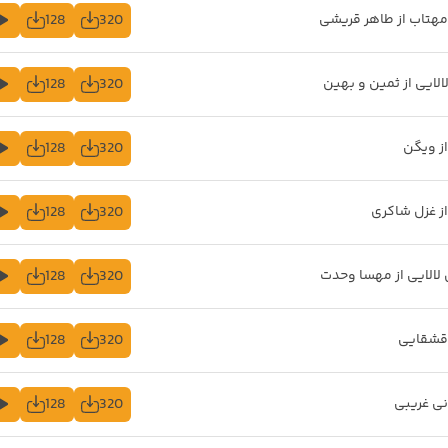
128
320
مهتاب از طاهر قریشی
128
320
لایی از ثمین و بهین
128
320
از ویگن
128
320
از غزل شاکری
128
320
 لالایی از مهسا وحدت
128
320
 قشقایی
128
320
نی غریبی