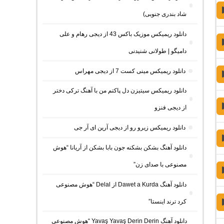
شاد بندری جنوبی)
دانلود ریمیکس موزیک باکس 43 از دیجی رهام و علی
دامیگو | طولانی شنیدنی
دانلود ریمیکس مینی کست 7 از دیجی مهراس
دانلود ریمیکس سیتیزن دل پاکتم من با آهنگ ترکی دختر
از دیجی فنزو
دانلود ریمیکس زیرو رو از دیجی آرین ای آر جی
دانلود آهنگ بشکن بشکنه جون بابا بشکن از آریانا “هوش
مصنوعی با صدای زن”
دانلود آهنگ Dawet a Kurda از Delal “هوش مصنوعی
کرد ترند اینستا”
دانلود آهنگ Yavaş Yavaş Derin Derin “هوش مصنوعی