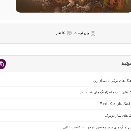
پلی لیست
10 نظر
رتبط
نگ های ترکی با صدای زن
گ های شب چله (آهنگ های شب یلدا)
نگ های فانک Funk
گ های ساز دودوک
ین آهنگ‌ های برتر محسن نامجو _ با کیفیت عالی