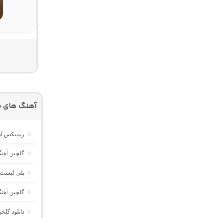
آهنگ های م
ریمیکس آه
گلچین آهن
پلی لیست آه
گلچین آهن
دانلود گلچ