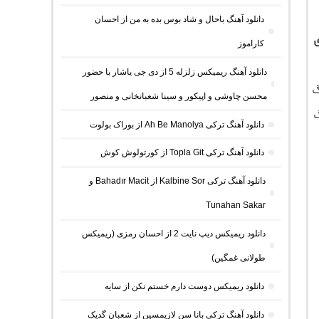
دانلود آهنگ باحال و شاد بوس بده به من از احسان
ی
کاراموز
دانلود آهنگ ریمیکس زلزله 5 از دی جی یاشار با حضور
گ
محسن چاوشی و اپیکور و سینا شعبانخانی و منصور
گ
دانلود آهنگ ترکی Ah Be Manolya از بوراک بولوت
دانلود آهنگ ترکی Topla Git از کورتولوش کوش
دانلود آهنگ ترکی Kalbine Sor از Bahadır Macit و
Tunahan Sakar
دانلود ریمیکس دیپ نایت 2 از احسان رمزی (ریمیکس
طولانی غمگین)
دانلود ریمیکس دوست دارم خستم نکن از سایه
دانلود آهنگ ترکی بانا سن لازیمسین از شعبان گدیک