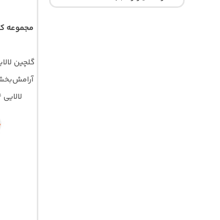
مجموعه کا
گلچین لالا
آرامش‌بخش 
لالایی ۱۴۰۴ | لالایی برای استوری | آهنگ لالایی عاشقانه | ریمیکس لالایی