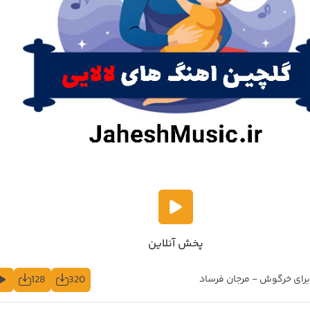
پخش آنلاین
128
320
برای خرگوش - مرجان فرساد