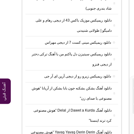
شاد بندری جنوبی)
دانلود ریمیکس موزیک باکس 43 از دیجی رهام و علی
دامیگو | طولانی شنیدنی
دانلود ریمیکس مینی کست 7 از دیجی مهراس
دانلود ریمیکس سیتیزن دل پاکتم من با آهنگ ترکی دختر
از دیجی فنزو
دانلود ریمیکس زیرو رو از دیجی آرین ای آر جی
آهنگ قبلی
دانلود آهنگ بشکن بشکنه جون بابا بشکن از آریانا “هوش
مصنوعی با صدای زن”
دانلود آهنگ Dawet a Kurda از Delal “هوش مصنوعی
کرد ترند اینستا”
دانلود آهنگ Yavaş Yavaş Derin Derin “هوش مصنوعی