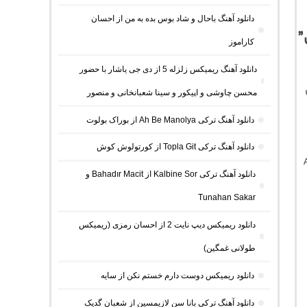
دانلود آهنگ باحال و شاد بوس بده به من از احسان
کاراموز
دانلود آهنگ ریمیکس زلزله 5 از دی جی یاشار با حضور
محسن چاوشی و اپیکور و سینا شعبانخانی و منصور
دانلود آهنگ ترکی Ah Be Manolya از بوراک بولوت
دانلود آهنگ ترکی Topla Git از کورتولوش کوش
دانلود آهنگ ترکی Kalbine Sor از Bahadır Macit و
Tunahan Sakar
دانلود ریمیکس دیپ نایت 2 از احسان رمزی (ریمیکس
طولانی غمگین)
دانلود ریمیکس دوست دارم خستم نکن از سایه
دانلود آهنگ ترکی بانا سن لازیمسین از شعبان گدیک