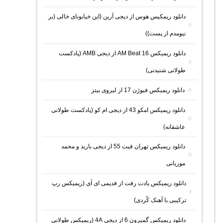
دانلود ریمکیس هوس از دیجی آرین (این خیابونای خالی (بر
نیومدم از پست))
دانلود ریمیکس AM Beat 16 از دیجی AMB (پادکست
طولانی شنیدنی)
دانلود ریمیکس فیوژن 17 از لیروی بیتز
دانلود ریمیکس امکو 43 از دیجی ام کو (پادکست طولانی
عاشقانه)
دانلود ریمیکس تهران فیت 55 از دیجی باربد و محمد
موریانی
دانلود ریمیکس یادت رفت از قدیمی ای آی (ریمیکس رپ
ترکیبی با آهنک کُردی)
دانلود ریمیکس گمبرون 6 از دیجی 4A (ریمیکس طولانی