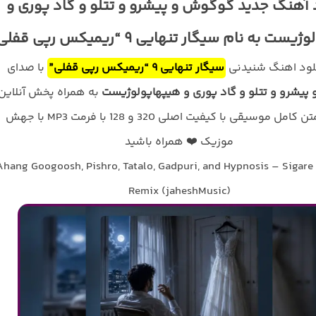
 آهنگ جدید گوگوش و پیشرو و تتلو و گاد پوری و
ت به نام سیگار تنهایی ۹ “ریمیکس رپی قفلی”
نلود اهنگ شنیدنی
سیگار تنهایی ۹ “ریمیکس رپی قفلی”
با صدای
یشرو و تتلو و گاد پوری و هیپهاپولوژیست
به همراه پخش آنلاین
ترانه و متن کامل موسیقی با کیفیت اصلی 320 و 128 با فرمت MP3 با جهش
موزیک ❤️ همراه باشید
Ahang Googoosh, Pishro, Tatalo, Gadpuri, and Hypnosis – Sigare
Remix (jaheshMusic)