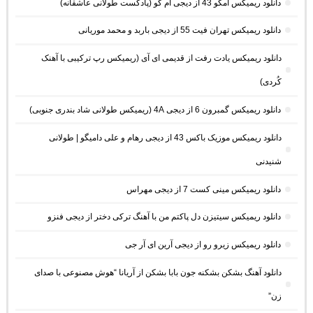
دانلود ریمیکس امکو 43 از دیجی ام کو (پادکست طولانی عاشقانه)
دانلود ریمیکس تهران فیت 55 از دیجی باربد و محمد موریانی
دانلود ریمیکس یادت رفت از قدیمی ای آی (ریمیکس رپ ترکیبی با آهنک
کُردی)
دانلود ریمیکس گمبرون 6 از دیجی 4A (ریمیکس طولانی شاد بندری جنوبی)
دانلود ریمیکس موزیک باکس 43 از دیجی رهام و علی دامیگو | طولانی
شنیدنی
دانلود ریمیکس مینی کست 7 از دیجی مهراس
دانلود ریمیکس سیتیزن دل پاکتم من با آهنگ ترکی دختر از دیجی فنزو
دانلود ریمیکس زیرو رو از دیجی آرین ای آر جی
دانلود آهنگ بشکن بشکنه جون بابا بشکن از آریانا “هوش مصنوعی با صدای
زن”