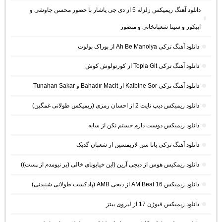
دانلود آهنگ ریمیکس زلزله 5 از دی جی یاشار با حضور محسن چاوشی و
اپیکور و سینا شعبانخانی و منصور
دانلود آهنگ ترکی Ah Be Manolya از بوراک بولوت
دانلود آهنگ ترکی Topla Git از کورتولوش کوش
دانلود آهنگ ترکی Kalbine Sor از Bahadır Macit و Tunahan Sakar
دانلود ریمیکس دیپ نایت 2 از احسان رمزی (ریمیکس طولانی غمگین)
دانلود ریمیکس دوست دارم خستم نکن از سایه
دانلود آهنگ ترکی بانا سن لازیمسین از شعبان گدیک
دانلود ریمکیس هوس از دیجی آرین (این خیابونای خالی (بر نیومدم از پست))
دانلود ریمیکس AM Beat 16 از دیجی AMB (پادکست طولانی شنیدنی)
دانلود ریمیکس فیوژن 17 از لیروی بیتز