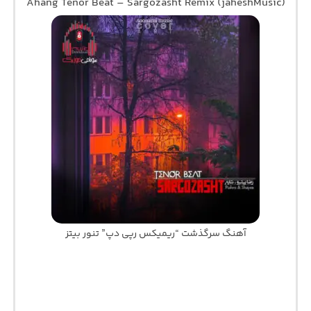
Ahang Tenor Beat – Sargozasht Remix (jaheshMusic)
آهنگ سرگذشت “ریمیکس رپی دپ” تنور بیتز