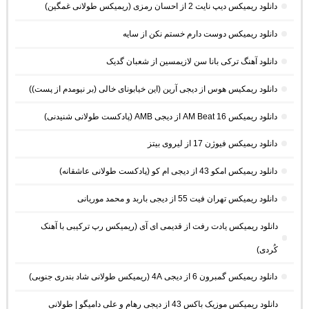
دانلود ریمیکس دیپ نایت 2 از احسان رمزی (ریمیکس طولانی غمگین)
دانلود ریمیکس دوست دارم خستم نکن از سایه
دانلود آهنگ ترکی بانا سن لازیمسین از شعبان گدیک
دانلود ریمکیس هوس از دیجی آرین (این خیابونای خالی (بر نیومدم از پست))
دانلود ریمیکس AM Beat 16 از دیجی AMB (پادکست طولانی شنیدنی)
دانلود ریمیکس فیوژن 17 از لیروی بیتز
دانلود ریمیکس امکو 43 از دیجی ام کو (پادکست طولانی عاشقانه)
دانلود ریمیکس تهران فیت 55 از دیجی باربد و محمد موریانی
دانلود ریمیکس یادت رفت از قدیمی ای آی (ریمیکس رپ ترکیبی با آهنک
کُردی)
دانلود ریمیکس گمبرون 6 از دیجی 4A (ریمیکس طولانی شاد بندری جنوبی)
دانلود ریمیکس موزیک باکس 43 از دیجی رهام و علی دامیگو | طولانی