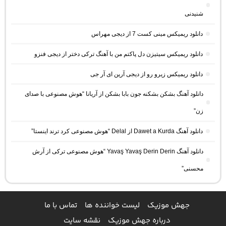
شنیدنی
دانلود ریمیکس مینی کست 7 از دیجی مهراس
دانلود ریمیکس سیتیزن دل پاکتم من با آهنگ ترکی دختر از دیجی فنزو
دانلود ریمیکس زیرو رو از دیجی آرین ای آر جی
دانلود آهنگ بشکن بشکنه جون بابا بشکن از آریانا “هوش مصنوعی با صدای
زن”
دانلود آهنگ Dawet a Kurda از Delal “هوش مصنوعی کرد ترند اینستا”
دانلود آهنگ Yavaş Yavaş Derin Derin “هوش مصنوعی ترکی از آرش
محسنی”
جهش موزیک
لیست خواننده ها
تماس با ما
درباره جهش موزیک
نقشه سایت