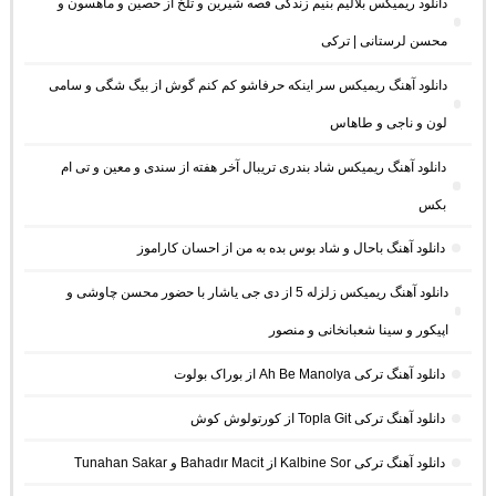
دانلود ریمیکس بلالیم بنیم زندگی قصه شیرین و تلخ از حصین و ماهسون و
محسن لرستانی | ترکی
دانلود آهنگ ریمیکس سر اینکه حرفاشو کم کنم گوش از بیگ شگی و سامی
لون و ناجی و طاهاس
دانلود آهنگ ریمیکس شاد بندری تریبال آخر هفته از سندی و معین و تی ام
بکس
دانلود آهنگ باحال و شاد بوس بده به من از احسان کاراموز
دانلود آهنگ ریمیکس زلزله 5 از دی جی یاشار با حضور محسن چاوشی و
اپیکور و سینا شعبانخانی و منصور
دانلود آهنگ ترکی Ah Be Manolya از بوراک بولوت
دانلود آهنگ ترکی Topla Git از کورتولوش کوش
دانلود آهنگ ترکی Kalbine Sor از Bahadır Macit و Tunahan Sakar