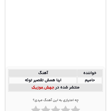
خواننده
آهنگ
حامیم
اﻳﻨﺎ ﻫﻤﺶ ﺗﻘﺼﻴﺮ ﺗﻮﺋﻪ
منتشر شده در
جهش موزیک
چه امتیازی به این آهنگ میدی؟