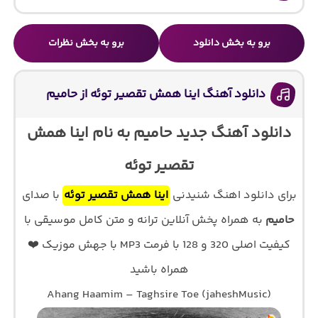
برو به بخش دانلود
برو به بخش نظرات
دانلود آهنگ اﻳﻨﺎ ﻫﻤﺶ تقصیر توئه از حامیم
دانلود آهنگ جدید حامیم به نام اﻳﻨﺎ ﻫﻤﺶ
ﺗﻘﺼﻴﺮ ﺗﻮﺋﻪ
برای دانلود اهنگ شنیدنی
اﻳﻨﺎ ﻫﻤﺶ ﺗﻘﺼﻴﺮ ﺗﻮﺋﻪ
با صدای
حامیم
به همراه پخش آنلاین ترانه و متن کامل موسیقی با
کیفیت اصلی 320 و 128 با فرمت MP3 با جهش موزیک ❤️
همراه باشید
Ahang Haamim – Taghsire Toe (jaheshMusic)