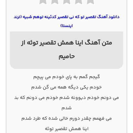
دانلود آهنگ تقصیر تو که نی تقصیر کدئینه توهم شبیه (ترند
اینستا)
متن آهنگ اﻳﻨﺎ ﻫﻤﺶ تقصیر توئه از
حامیم
ﮔﻴﺠﻢ ﮔﻤﻢ ﺑﻪ ﭘﺎی ﺧﻮدم ﻣﻰ ﭘﻴﭽﻢ
ﺧﻮدم ﻳﻜﻰ دﻳﮕﻪ ﻫﻤﻪ ﻣﻰ ﮔﻦ ﺷﺪم
ﻣﻰ دوﻧﻢ ﺧﻮدم دﻳﻮوﻧﻪ ﺷﺪم ﺧﻮدم ﻣﻰ دوﻧﻢ ﻛﻪ ﺑﺪ
ﺷﺪم
ﻣﻰ ﻓﻬﻤﻢ ﭼﻘﺪر دورم ﺧﺎﻟﻰ ﺷﺪه ﻛﻪ ﻃﺮد ﺷﺪم
اﻳﻨﺎ ﻫﻤﺶ ﺗﻘﺼﻴﺮ ﺗﻮﺋﻪ