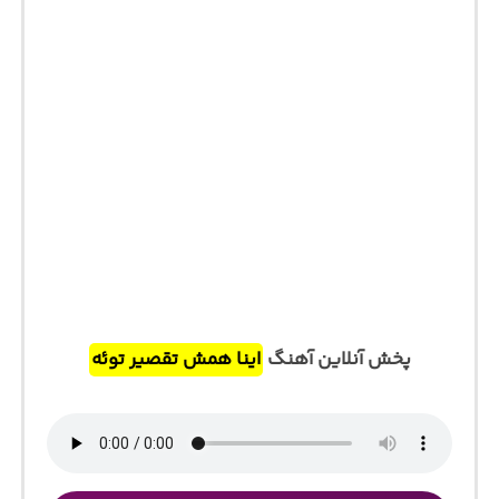
پخش آنلاین آهنگ
اﻳﻨﺎ ﻫﻤﺶ ﺗﻘﺼﻴﺮ ﺗﻮﺋﻪ