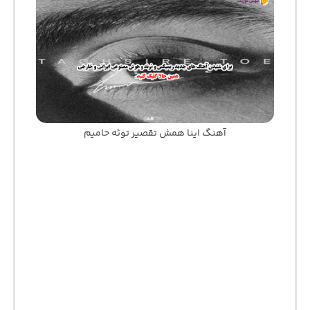
آهنگ اﻳﻨﺎ ﻫﻤﺶ ﺗﻘﺼﻴﺮ ﺗﻮﺋﻪ حامیم