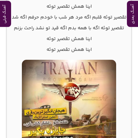
اﻳﻨﺎ ﻫﻤﺶ ﺗﻘﺼﻴﺮ ﺗﻮﺋﻪ
آهنگ بعدی
آهنگ قبلی
ﺗﻘﺼﻴﺮ ﺗﻮﺋﻪ ﻗﻠﺒﻢ اﮔﻪ ﻣﺮد ﻫﺮ ﺷﺐ ﺑﺎ ﺧﻮدم ﺣﺮﻓﻢ اﮔﻪ ﺷﺪ
ﺗﻘﺼﻴﺮ ﺗﻮﺋﻪ اﮔﻪ ﺑﺎ ﻫﻤﻪ ﺑﺪم اﮔﻪ ﻗﻴﺪ ﺗﻮ ﻧﺸﺪ راﺣﺖ ﺑﺰﻧﻢ
اﻳﻨﺎ ﻫﻤﺶ ﺗﻘﺼﻴﺮ ﺗﻮﺋﻪ
اﻳﻨﺎ ﻫﻤﺶ ﺗﻘﺼﻴﺮ ﺗﻮﺋﻪ