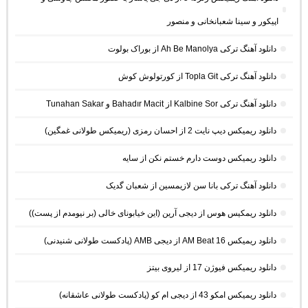
اپیکور و سینا شعبانخانی و منصور
دانلود آهنگ ترکی Ah Be Manolya از بوراک بولوت
دانلود آهنگ ترکی Topla Git از کورتولوش کوش
دانلود آهنگ ترکی Kalbine Sor از Bahadır Macit و Tunahan Sakar
دانلود ریمیکس دیپ نایت 2 از احسان رمزی (ریمیکس طولانی غمگین)
دانلود ریمیکس دوست دارم خستم نکن از سایه
دانلود آهنگ ترکی بانا سن لازیمسین از شعبان گدیک
دانلود ریمکیس هوس از دیجی آرین (این خیابونای خالی (بر نیومدم از پست))
دانلود ریمیکس AM Beat 16 از دیجی AMB (پادکست طولانی شنیدنی)
دانلود ریمیکس فیوژن 17 از لیروی بیتز
دانلود ریمیکس امکو 43 از دیجی ام کو (پادکست طولانی عاشقانه)