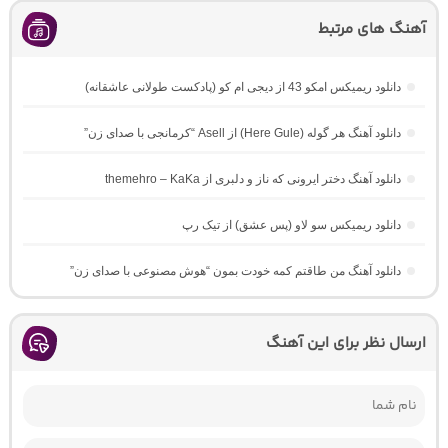
آهنگ های مرتبط
دانلود ریمیکس امکو 43 از دیجی ام کو (پادکست طولانی عاشقانه)
دانلود آهنگ هر گوله (Here Gule) از Asell “کرمانجی با صدای زن”
دانلود آهنگ دختر ایرونی که ناز و دلبری از themehro – KaKa
دانلود ریمیکس سو لاو (پس عشق) از تیک رپ
دانلود آهنگ من طاقتم کمه خودت بمون “هوش مصنوعی با صدای زن”
ارسال نظر برای این آهنگ