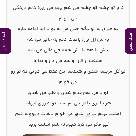
ﺗﺎ ﺑﺎ ﺗﻮ ﭼﺸﻢ ﺗﻮ ﭼﺸﻢ ﻣﻰ ﺷﻢ ﻳﻬﻮ ﻣﻰ رﻳﺰه دﻟﻢ دزدﻛﻰ
ﻣﻰ ﺧﻮام
ﻳﻪ ﭼﻴﺰی ﺑﻪ ﺗﻮ ﺑﮕﻢ ﺣﺲ ﻣﻦ ﺑﻪ ﺗﻮ ﺗﺎ اﺑﺪ اداﻣﻪ داره
آهنگ بعدی
آهنگ قبلی
ﺑﻪ ﻣﻦ زل ﺑﺰن ﺑﺎﻫﺎت دﻟﻢ ﻳﻪ ﺣﺎﻟﻰ ﻣﻰ ﺷﻪ
ﺑﺎش ﺑﺎ ﻫﻢ ﺗﺎ ﺗﺶ ﻫﻤﻪ ﭼﻰ ﻋﺎﻟﻰ ﻣﻰ ﺷﻪ
ﻋﺸﻘﺖ از اﻟﺎن واﺳﻪ ﻣﻦ دار و ﻧﺪاره
ﺗﻮ ﮔﻞ ﻣﺮﻳﻤﻢ ﺷﺪی و ﻫﻤﺪﻣﻢ من ﻓﻘﻄ ﻣﻰ دوﻧﻰ ﻛﻪ ﺗﻮ رو
ﻣﻰ ﺧﻮام
ﺗﻮ ﺑﺎ ﻣﻦ ﻫﻢ ﻗﺪم ﺷﺪی و ﻗﻠﺐ ﻣﻦ ﺷﺪی
ﻫﺮ ﺟﺎ ﺑﺮی ﺑﺎ ﺗﻮ ﻣﻰ آم اﺳﻢ ﺗﻮﺋﻪ روی ﻟﺒﻬﺎم
اﻣﺸﺐ ﺑﺮﻳﻢ ﺑﻴﺮون ﺷﻬﺮ ﻣﻰ ﺧﻮام ﺑﺎﻫﺎت دﻳﻮوﻧﻪ ﺷﻢ
ﻛﻰ ﻓﻜﺮ ﻣﻰ ﻛﺮد دﻳﻮوﻧﻪ ﺷﻢ اﻣﺸﺐ ﺑﺮﻳﻢ