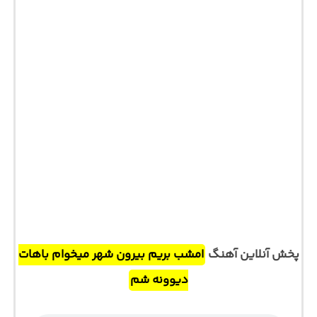
پخش آنلاین آهنگ
امشب بریم بیرون شهر میخوام باهات
دیوونه شم