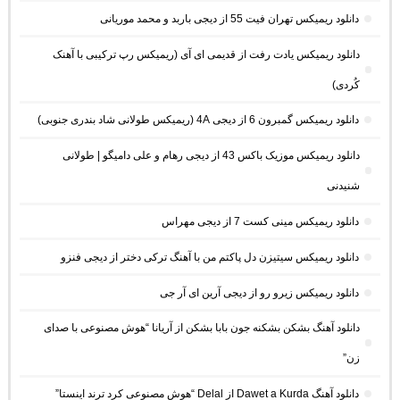
دانلود ریمیکس تهران فیت 55 از دیجی باربد و محمد موریانی
دانلود ریمیکس یادت رفت از قدیمی ای آی (ریمیکس رپ ترکیبی با آهنک
کُردی)
دانلود ریمیکس گمبرون 6 از دیجی 4A (ریمیکس طولانی شاد بندری جنوبی)
دانلود ریمیکس موزیک باکس 43 از دیجی رهام و علی دامیگو | طولانی
شنیدنی
دانلود ریمیکس مینی کست 7 از دیجی مهراس
دانلود ریمیکس سیتیزن دل پاکتم من با آهنگ ترکی دختر از دیجی فنزو
دانلود ریمیکس زیرو رو از دیجی آرین ای آر جی
دانلود آهنگ بشکن بشکنه جون بابا بشکن از آریانا “هوش مصنوعی با صدای
زن”
دانلود آهنگ Dawet a Kurda از Delal “هوش مصنوعی کرد ترند اینستا”