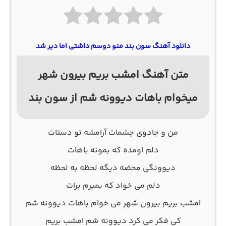
دانلود آهنگ سون بند منو دوسم داشتی اما دیر شد
متن آهنگ امشب بریم بیرون شهر
میخوام باهات دیوونه شم از سون بند
ﻣﻦ و ﺟﺎدوی ﭼﺸﻤﺎت آراﻣﺸﻪ ﺗﻮ دﺳﺘﺎت
دﻟﻢ اوﻣﺪه ﻛﻪ ﺑﻤﻮﻧﻪ ﺑﺎﻫﺎت
دﻳﻮوﻧﮕﻰ ﻣﺤﻀﻪ دﻳﮕﻪ ﻟﺤﻈﻪ ﺑﻪ ﻟﺤﻈﻪ
دﻟﻢ ﻣﻰ ﺧﻮاد ﻛﻪ ﺑﻤﻴﺮم ﺑﺮات
اﻣﺸﺐ ﺑﺮﻳﻢ ﺑﻴﺮون ﺷﻬﺮ ﻣﻰ ﺧﻮام ﺑﺎﻫﺎت دﻳﻮوﻧﻪ ﺷﻢ
ﻛﻰ ﻓﻜﺮ ﻣﻰ ﻛﺮد دﻳﻮوﻧﻪ ﺷﻢ اﻣﺸﺐ ﺑﺮﻳﻢ