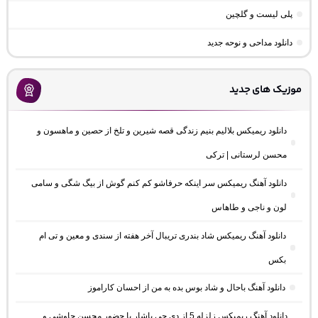
پلی لیست و گلچین
دانلود مداحی و نوحه جدید
موزیک های جدید
دانلود ریمیکس بلالیم بنیم زندگی قصه شیرین و تلخ از حصین و ماهسون و
محسن لرستانی | ترکی
دانلود آهنگ ریمیکس سر اینکه حرفاشو کم کنم گوش از بیگ شگی و سامی
لون و ناجی و طاهاس
دانلود آهنگ ریمیکس شاد بندری تریبال آخر هفته از سندی و معین و تی ام
بکس
دانلود آهنگ باحال و شاد بوس بده به من از احسان کاراموز
دانلود آهنگ ریمیکس زلزله 5 از دی جی یاشار با حضور محسن چاوشی و