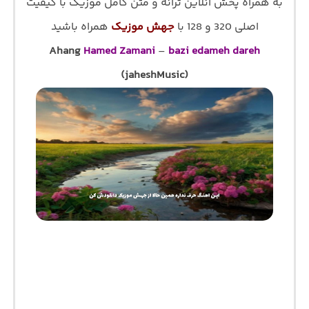
به همراه پخش آنلاین ترانه و متن کامل موزیک با کیفیت
اصلی 320 و 128 با
جهش موزیک
همراه باشید
Ahang
Hamed Zamani
–
bazi edameh dareh
(jaheshMusic)