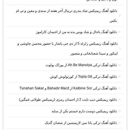
دانلود آهنگ ریمیکس شاد بندری تریبال آخر هفته از سندی و معین و تی ام
بکس
دانلود آهنگ باحال و شاد بوس بده به من از احسان کاراموز
دانلود آهنگ ریمیکس زلزله 5 از دی جی یاشار با حضور محسن چاوشی و
اپیکور و سینا شعبانخانی و منصور
دانلود آهنگ ترکی Ah Be Manolya از بوراک بولوت
دانلود آهنگ ترکی Topla Git از کورتولوش کوش
دانلود آهنگ ترکی Kalbine Sor از Bahadır Macit و Tunahan Sakar
دانلود ریمیکس دیپ نایت 2 از احسان رمزی (ریمیکس طولانی غمگین)
دانلود ریمیکس دوست دارم خستم نکن از سایه
دانلود آهنگ ترکی بانا سن لازیمسین از شعبان گدیک